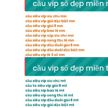
cầu vip số đẹp miền
cầu siêu vip xỉu chủ mn
cầu siêu vip giải đặc biệt mn
cầu siêu vip giải 8 mn
cầu siêu vip bao lô mn
cầu siêu vip cặp xỉu chủ mn
cầu siêu vip song thủ lô mn
cầu siêu vip đầu đuôi giải 8 mn
cầu siêu vip đầu đuôi đặc biệt mn
cầu siêu vip lô 3 số mn
cầu vip số đẹp miền 
cầu siêu vip xỉu chủ mt
cầu to siêu vip giải 8 mt
cầu siêu vip bao lô mt
cầu siêu vip song thủ lô mt
cầu siêu vip đầu đuôi giải 8 mt
cầu siêu vip giải đặc biệt mt