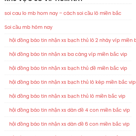
soi cau lo mb hom nay – cách soi cầu lô miền bắc
Soi cầu mb hôm nay
hội đồng báo tin nhận xs bạch thủ lô 2 nháy víp miền 
hội đồng báo tin nhận xs ba càng víp miền bắc vip
hội đồng báo tin nhận xs bạch thủ đề miền bắc vip
hội đồng báo tin nhận xs bạch thủ lô kép miền bắc vip
hội đồng báo tin nhận xs bạch thủ lô miền bắc vip
hội đồng báo tin nhận xs dàn đề 4 con miền bắc vip
hội đồng báo tin nhận xs dàn đề 6 con miền bắc vip