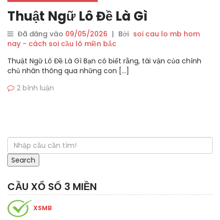
Thuật Ngữ Lô Đề Là Gì
Đã đăng vào
09/05/2026
|
Bởi
soi cau lo mb hom
nay - cách soi cầu lô miền bắc
Thuật Ngữ Lô Đề Là Gì Bạn có biết rằng, tài vận của chính
chủ nhân thông qua những con […]
2 bình luận
Search
CẦU XỔ SỐ 3 MIỀN
XSMB