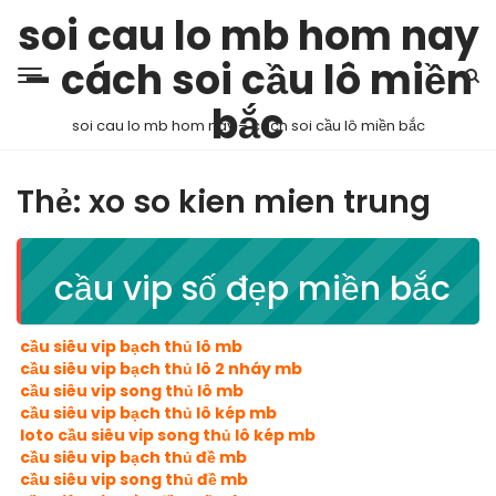
soi cau lo mb hom nay
– cách soi cầu lô miền
bắc
soi cau lo mb hom nay – cách soi cầu lô miền bắc
Thẻ:
xo so kien mien trung
cầu vip số đẹp miền bắc
cầu siêu vip bạch thủ lô mb
cầu siêu vip bạch thủ lô 2 nháy mb
cầu siêu vip song thủ lô mb
cầu siêu vip bạch thủ lô kép mb
loto cầu siêu vip song thủ lô kép mb
cầu siêu vip bạch thủ đề mb
cầu siêu vip song thủ đề mb