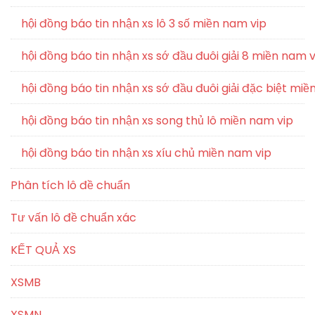
hội đồng báo tin nhận xs lô 3 số miền nam vip
hội đồng báo tin nhận xs sớ đầu đuôi giải 8 miền nam v
hội đồng báo tin nhận xs sớ đầu đuôi giải đặc biệt miề
hội đồng báo tin nhận xs song thủ lô miền nam vip
hội đồng báo tin nhận xs xíu chủ miền nam vip
Phân tích lô đề chuẩn
Tư vấn lô đề chuẩn xác
KẾT QUẢ XS
XSMB
XSMN