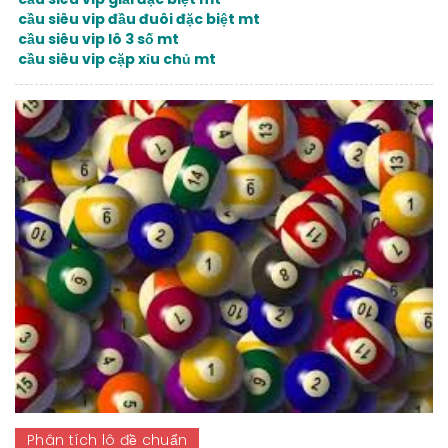
cầu siêu vip đầu đuôi đặc biệt mt
cầu siêu vip lô 3 số mt
cầu siêu vip cặp xỉu chủ mt
Phân tích lô đề chuẩn