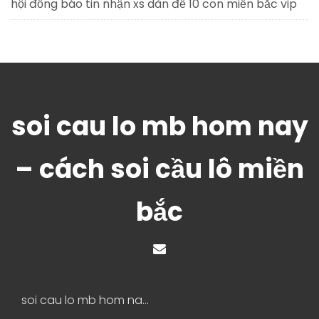
hội đồng báo tin nhận xs dàn đề 10 con miền bắc vip
soi cau lo mb hom nay
– cách soi cầu lô miền
bắc
soi cau lo mb hom nay – cách soi cầu lô miền bắc