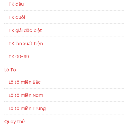
TK đầu
TK đuôi
TK giải đặc biệt
TK lần xuất hiện
TK 00-99
Lô Tô
Lô tô miền Bắc
Lô tô miền Nam
Lô tô miền Trung
Quay thử