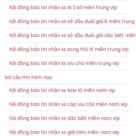
hội đồng báo tin nhận xs lô 3 số miền trung vip
hội đồng báo tin nhận xs sớ đầu đuôi giải 8 miền trung 
hội đồng báo tin nhận xs sớ đầu đuôi giải đặc biệt miền
hội đồng báo tin nhận xs song thủ lô miền trung vip
hội đồng báo tin nhận xs xíu chủ miền trung vip
Soi cầu mn hôm nay
hội đồng báo tin nhận xs bao lô miền nam vip
hội đồng báo tin nhận xs cặp xíu chủ miền nam vip
hội đồng báo tin nhận xs đặc biệt miền nam vip
hội đồng báo tin nhận xs giải tám miền nam vip