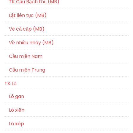
TK Cầu Bạch thủ (MB)
Lật liên tục (MB)
Về cả cặp (MB)
Về nhiều nháy (MB)
Cầu miền Nam
Cầu miền Trung
TK Lô
Lô gan
Lô xiên
Lô kép