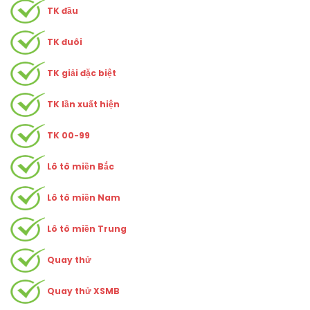
TK đầu
TK đuôi
TK giải đặc biệt
TK lần xuất hiện
TK 00-99
Lô tô miền Bắc
Lô tô miền Nam
Lô tô miền Trung
Quay thử
Quay thử XSMB