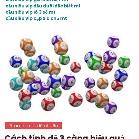
cầu siêu vip đầu đuôi đặc biệt mt
cầu siêu vip lô 3 số mt
cầu siêu vip cặp xỉu chủ mt
Phân tích lô đề chuẩn
Cách tính đề 3 càng hiệu quả