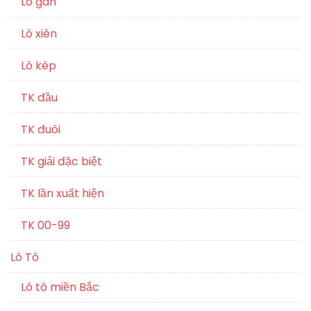
Lô gan
Lô xiên
Lô kép
TK đầu
TK đuôi
TK giải đặc biệt
TK lần xuất hiện
TK 00-99
Lô Tô
Lô tô miền Bắc