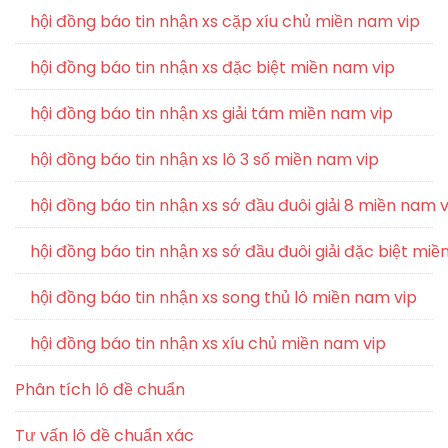
hội đồng báo tin nhận xs cặp xíu chủ miền nam vip
hội đồng báo tin nhận xs đặc biệt miền nam vip
hội đồng báo tin nhận xs giải tám miền nam vip
hội đồng báo tin nhận xs lô 3 số miền nam vip
hội đồng báo tin nhận xs sớ đầu đuôi giải 8 miền nam v
hội đồng báo tin nhận xs sớ đầu đuôi giải đặc biệt miề
hội đồng báo tin nhận xs song thủ lô miền nam vip
hội đồng báo tin nhận xs xíu chủ miền nam vip
Phân tích lô đề chuẩn
Tư vấn lô đề chuẩn xác