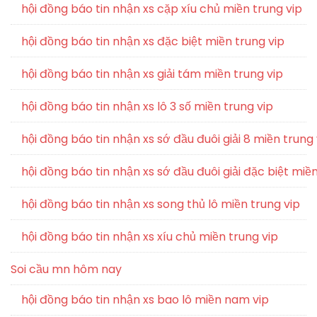
hội đồng báo tin nhận xs cặp xíu chủ miền trung vip
hội đồng báo tin nhận xs đặc biệt miền trung vip
hội đồng báo tin nhận xs giải tám miền trung vip
hội đồng báo tin nhận xs lô 3 số miền trung vip
hội đồng báo tin nhận xs sớ đầu đuôi giải 8 miền trung 
hội đồng báo tin nhận xs sớ đầu đuôi giải đặc biệt miền
hội đồng báo tin nhận xs song thủ lô miền trung vip
hội đồng báo tin nhận xs xíu chủ miền trung vip
Soi cầu mn hôm nay
hội đồng báo tin nhận xs bao lô miền nam vip