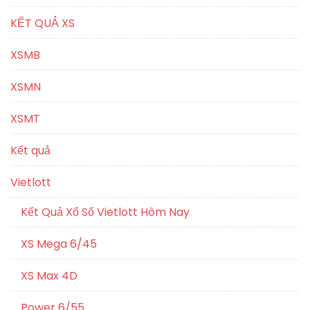
KẾT QUẢ XS
XSMB
XSMN
XSMT
Kết quả
Vietlott
Kết Quả Xổ Số Vietlott Hôm Nay
XS Mega 6/45
XS Max 4D
Power 6/55