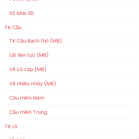
XS Max 3D
TK Cầu
TK Cầu Bạch thủ (MB)
Lật liên tục (MB)
Về cả cặp (MB)
Về nhiều nháy (MB)
Cầu miền Nam
Cầu miền Trung
TK Lô