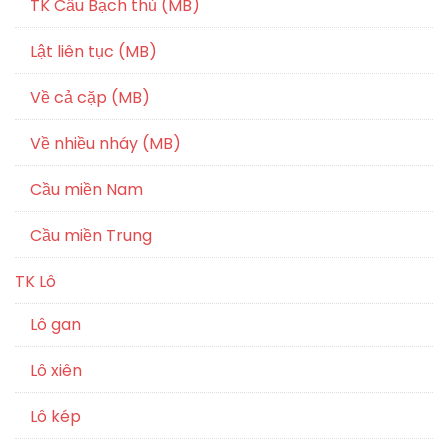
TK Cầu Bạch thủ (MB)
Lật liên tục (MB)
Về cả cặp (MB)
Về nhiều nháy (MB)
Cầu miền Nam
Cầu miền Trung
TK Lô
Lô gan
Lô xiên
Lô kép