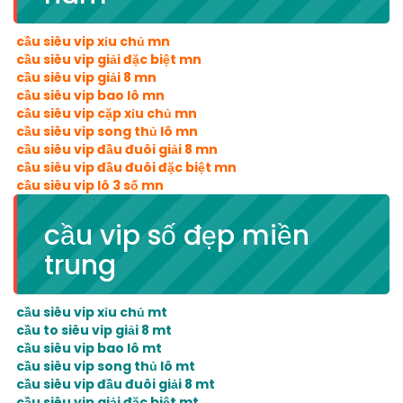
cầu siêu vip xỉu chủ mn
cầu siêu vip giải đặc biệt mn
cầu siêu vip giải 8 mn
cầu siêu vip bao lô mn
cầu siêu vip cặp xỉu chủ mn
cầu siêu vip song thủ lô mn
cầu siêu vip đầu đuôi giải 8 mn
cầu siêu vip đầu đuôi đặc biệt mn
cầu siêu vip lô 3 số mn
cầu vip số đẹp miền
trung
cầu siêu vip xỉu chủ mt
cầu to siêu vip giải 8 mt
cầu siêu vip bao lô mt
cầu siêu vip song thủ lô mt
cầu siêu vip đầu đuôi giải 8 mt
cầu siêu vip giải đặc biệt mt