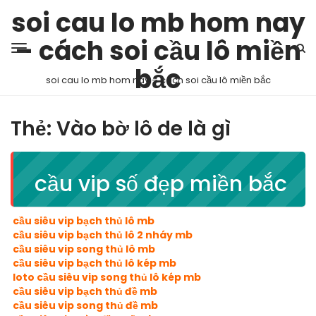
soi cau lo mb hom nay
– cách soi cầu lô miền
bắc
soi cau lo mb hom nay – cách soi cầu lô miền bắc
Thẻ:
Vào bờ lô de là gì
cầu vip số đẹp miền bắc
cầu siêu vip bạch thủ lô mb
cầu siêu vip bạch thủ lô 2 nháy mb
cầu siêu vip song thủ lô mb
cầu siêu vip bạch thủ lô kép mb
loto cầu siêu vip song thủ lô kép mb
cầu siêu vip bạch thủ đề mb
cầu siêu vip song thủ đề mb