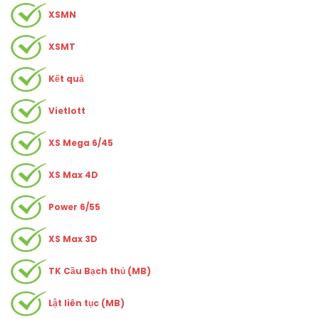
XSMN
XSMT
Kết quả
Vietlott
XS Mega 6/45
XS Max 4D
Power 6/55
XS Max 3D
TK Cầu Bạch thủ (MB)
Lật liên tục (MB)