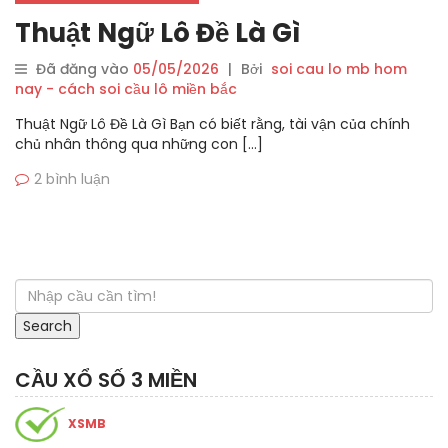
Thuật Ngữ Lô Đề Là Gì
Đã đăng vào
05/05/2026
|
Bởi
soi cau lo mb hom
nay - cách soi cầu lô miền bắc
Thuật Ngữ Lô Đề Là Gì Bạn có biết rằng, tài vận của chính
chủ nhân thông qua những con […]
2 bình luận
Search
CẦU XỔ SỐ 3 MIỀN
XSMB