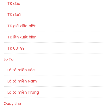
TK đầu
TK đuôi
TK giải đặc biệt
TK lần xuất hiện
TK 00-99
Lô Tô
Lô tô miền Bắc
Lô tô miền Nam
Lô tô miền Trung
Quay thử