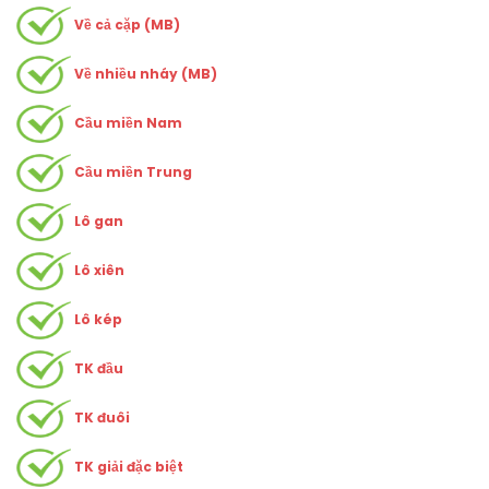
Về cả cặp (MB)
Về nhiều nháy (MB)
Cầu miền Nam
Cầu miền Trung
Lô gan
Lô xiên
Lô kép
TK đầu
TK đuôi
TK giải đặc biệt