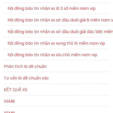
hội đồng báo tin nhận xs lô 3 số miền nam vip
hội đồng báo tin nhận xs sớ đầu đuôi giải 8 miền nam v
hội đồng báo tin nhận xs sớ đầu đuôi giải đặc biệt miề
hội đồng báo tin nhận xs song thủ lô miền nam vip
hội đồng báo tin nhận xs xíu chủ miền nam vip
Phân tích lô đề chuẩn
Tư vấn lô đề chuẩn xác
KẾT QUẢ XS
XSMB
XSMN