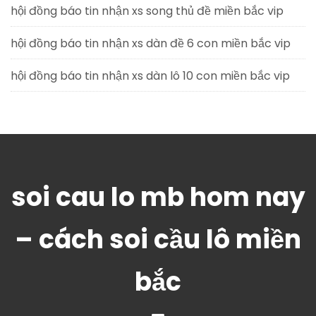
hội đồng báo tin nhận xs song thủ đề miền bắc vip
hội đồng báo tin nhận xs dàn đề 6 con miền bắc vip
hội đồng báo tin nhận xs dàn lô 10 con miền bắc vip
soi cau lo mb hom nay
– cách soi cầu lô miền
bắc