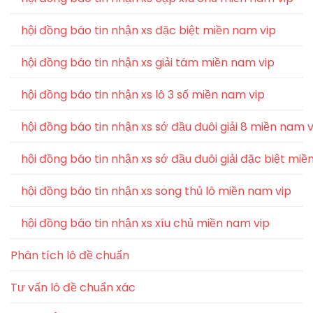
hội đồng báo tin nhận xs đặc biệt miền nam vip
hội đồng báo tin nhận xs giải tám miền nam vip
hội đồng báo tin nhận xs lô 3 số miền nam vip
hội đồng báo tin nhận xs sớ đầu đuôi giải 8 miền nam v
hội đồng báo tin nhận xs sớ đầu đuôi giải đặc biệt miề
hội đồng báo tin nhận xs song thủ lô miền nam vip
hội đồng báo tin nhận xs xíu chủ miền nam vip
Phân tích lô đề chuẩn
Tư vấn lô đề chuẩn xác