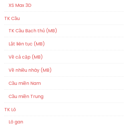
XS Max 3D
TK Cầu
TK Cầu Bạch thủ (MB)
Lật liên tục (MB)
Về cả cặp (MB)
Về nhiều nháy (MB)
Cầu miền Nam
Cầu miền Trung
TK Lô
Lô gan