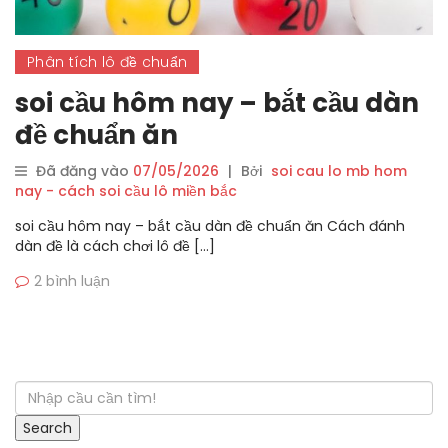
Phân tích lô đề chuẩn
soi cầu hôm nay – bắt cầu dàn
đề chuẩn ăn
Đã đăng vào
07/05/2026
|
Bởi
soi cau lo mb hom
nay - cách soi cầu lô miền bắc
soi cầu hôm nay – bắt cầu dàn đề chuẩn ăn Cách đánh
dàn đề là cách chơi lô đề […]
2 bình luận
Search