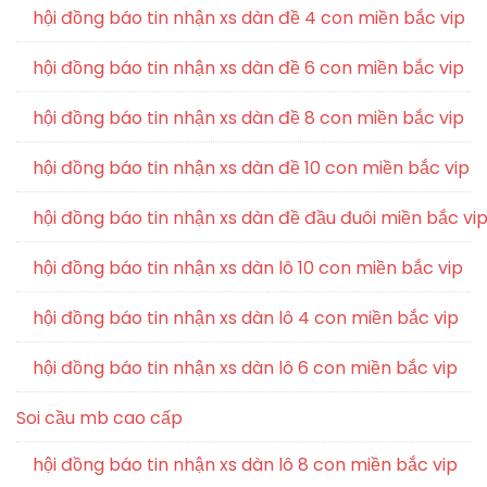
hội đồng báo tin nhận xs dàn đề 4 con miền bắc vip
hội đồng báo tin nhận xs dàn đề 6 con miền bắc vip
hội đồng báo tin nhận xs dàn đề 8 con miền bắc vip
hội đồng báo tin nhận xs dàn đề 10 con miền bắc vip
hội đồng báo tin nhận xs dàn đề đầu đuôi miền bắc vi
hội đồng báo tin nhận xs dàn lô 10 con miền bắc vip
hội đồng báo tin nhận xs dàn lô 4 con miền bắc vip
hội đồng báo tin nhận xs dàn lô 6 con miền bắc vip
Soi cầu mb cao cấp
hội đồng báo tin nhận xs dàn lô 8 con miền bắc vip