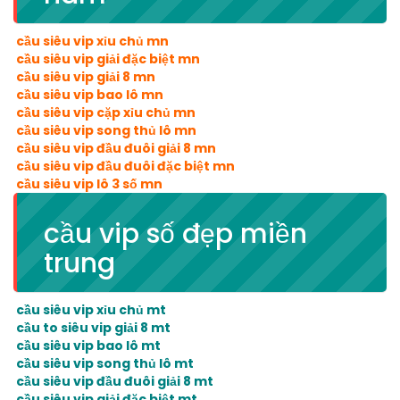
cầu siêu vip xỉu chủ mn
cầu siêu vip giải đặc biệt mn
cầu siêu vip giải 8 mn
cầu siêu vip bao lô mn
cầu siêu vip cặp xỉu chủ mn
cầu siêu vip song thủ lô mn
cầu siêu vip đầu đuôi giải 8 mn
cầu siêu vip đầu đuôi đặc biệt mn
cầu siêu vip lô 3 số mn
cầu vip số đẹp miền
trung
cầu siêu vip xỉu chủ mt
cầu to siêu vip giải 8 mt
cầu siêu vip bao lô mt
cầu siêu vip song thủ lô mt
cầu siêu vip đầu đuôi giải 8 mt
cầu siêu vip giải đặc biệt mt