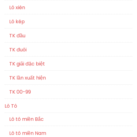
Lô xiên
Lô kép
TK đầu
TK đuôi
TK giải đặc biệt
TK lần xuất hiện
TK 00-99
Lô Tô
Lô tô miền Bắc
Lô tô miền Nam