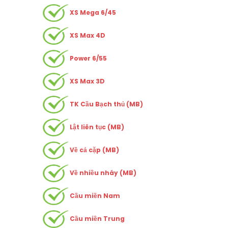
XS Mega 6/45
XS Max 4D
Power 6/55
XS Max 3D
TK Cầu Bạch thủ (MB)
Lật liên tục (MB)
Về cả cặp (MB)
Về nhiều nháy (MB)
Cầu miền Nam
Cầu miền Trung