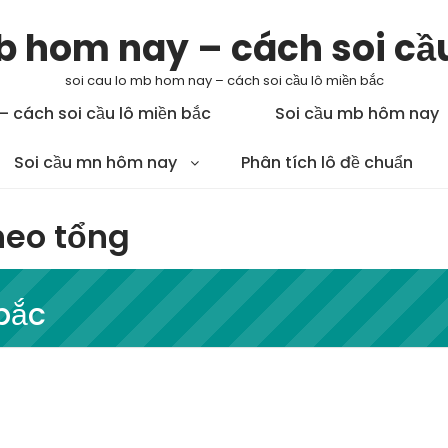
b hom nay – cách soi cầ
soi cau lo mb hom nay – cách soi cầu lô miền bắc
– cách soi cầu lô miền bắc
Soi cầu mb hôm nay
Soi cầu mn hôm nay
Phân tích lô đề chuẩn
heo tổng
bắc