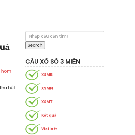
quả
Search
CẦU XỔ SỐ 3 MIỀN
b hom
XSMB
thu hút
XSMN
XSMT
Kết quả
Vietlott