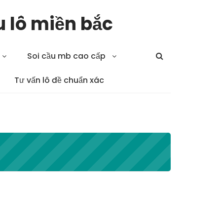
u lô miền bắc
Soi cầu mb cao cấp
Tư vấn lô đề chuẩn xác