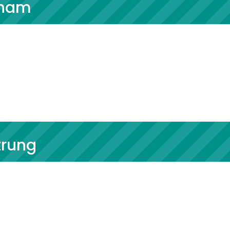
 nam
trung