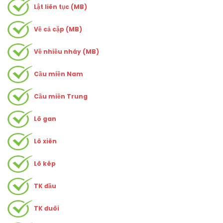
Lật liên tục (MB)
Về cả cặp (MB)
Về nhiều nháy (MB)
Cầu miền Nam
Cầu miền Trung
Lô gan
Lô xiên
Lô kép
TK đầu
TK đuôi