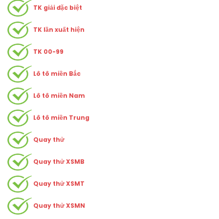
TK giải đặc biệt
TK lần xuất hiện
TK 00-99
Lô tô miền Bắc
Lô tô miền Nam
Lô tô miền Trung
Quay thử
Quay thử XSMB
Quay thử XSMT
Quay thử XSMN