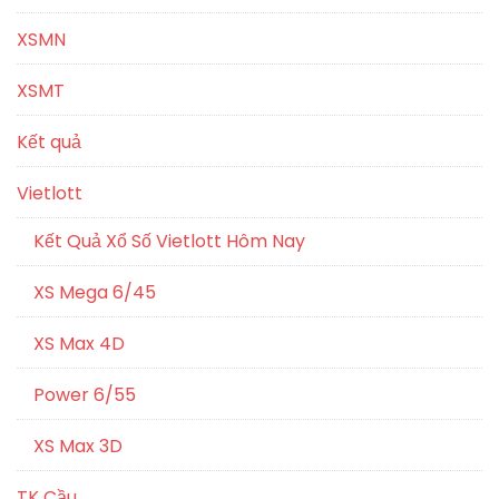
XSMN
XSMT
Kết quả
Vietlott
Kết Quả Xổ Số Vietlott Hôm Nay
XS Mega 6/45
XS Max 4D
Power 6/55
XS Max 3D
TK Cầu