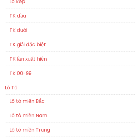
Lô kép
TK đầu
TK đuôi
TK giải đặc biệt
TK lần xuất hiện
TK 00-99
Lô Tô
Lô tô miền Bắc
Lô tô miền Nam
Lô tô miền Trung