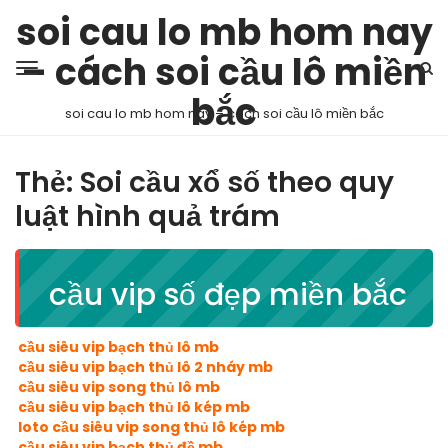
soi cau lo mb hom nay
– cách soi cầu lô miền
bắc
soi cau lo mb hom nay – cách soi cầu lô miền bắc
Thẻ:
Soi cầu xổ số theo quy
luật hình quả trám
cầu vip số đẹp miền bắc
cầu siêu vip bạch thủ lô mb
cầu siêu vip bạch thủ lô 2 nháy mb
cầu siêu vip song thủ lô mb
cầu siêu vip bạch thủ lô kép mb
loto cầu siêu vip song thủ lô kép mb
cầu siêu vip bạch thủ đề mb