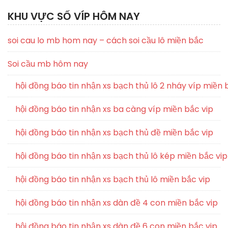
KHU VỰC SỐ VÍP HÔM NAY
soi cau lo mb hom nay – cách soi cầu lô miền bắc
Soi cầu mb hôm nay
hội đồng báo tin nhận xs bạch thủ lô 2 nháy víp miền 
hội đồng báo tin nhận xs ba càng víp miền bắc vip
hội đồng báo tin nhận xs bạch thủ đề miền bắc vip
hội đồng báo tin nhận xs bạch thủ lô kép miền bắc vip
hội đồng báo tin nhận xs bạch thủ lô miền bắc vip
hội đồng báo tin nhận xs dàn đề 4 con miền bắc vip
hội đồng báo tin nhận xs dàn đề 6 con miền bắc vip