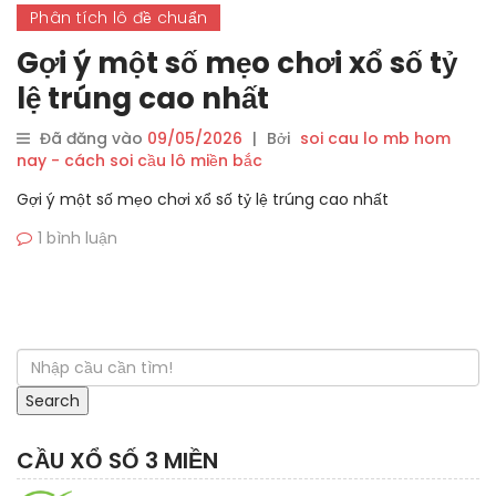
Phân tích lô đề chuẩn
Gợi ý một số mẹo chơi xổ số tỷ
lệ trúng cao nhất
Đã đăng vào
09/05/2026
|
Bởi
soi cau lo mb hom
nay - cách soi cầu lô miền bắc
Gợi ý một số mẹo chơi xổ số tỷ lệ trúng cao nhất
1 bình luận
Search
CẦU XỔ SỐ 3 MIỀN