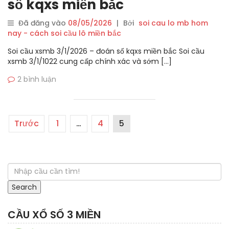
số kqxs miền bắc
Đã đăng vào
08/05/2026
|
Bởi
soi cau lo mb hom
nay - cách soi cầu lô miền bắc
Soi cầu xsmb 3/1/2026 – đoán số kqxs miền bắc Soi cầu
xsmb 3/1/1022 cung cấp chính xác và sớm […]
2 bình luận
Trước
1
…
4
5
Search
CẦU XỔ SỐ 3 MIỀN