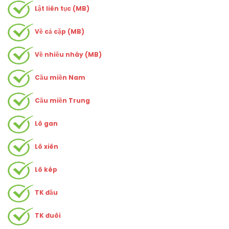
Lật liên tục (MB)
Về cả cặp (MB)
Về nhiều nháy (MB)
Cầu miền Nam
Cầu miền Trung
Lô gan
Lô xiên
Lô kép
TK đầu
TK đuôi