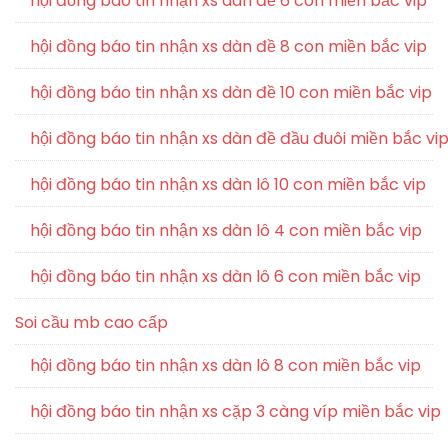
hội đồng báo tin nhận xs dàn đề 6 con miền bắc vip
hội đồng báo tin nhận xs dàn đề 8 con miền bắc vip
hội đồng báo tin nhận xs dàn đề 10 con miền bắc vip
hội đồng báo tin nhận xs dàn đề đầu đuôi miền bắc vi
hội đồng báo tin nhận xs dàn lô 10 con miền bắc vip
hội đồng báo tin nhận xs dàn lô 4 con miền bắc vip
hội đồng báo tin nhận xs dàn lô 6 con miền bắc vip
Soi cầu mb cao cấp
hội đồng báo tin nhận xs dàn lô 8 con miền bắc vip
hội đồng báo tin nhận xs cặp 3 càng víp miền bắc vip