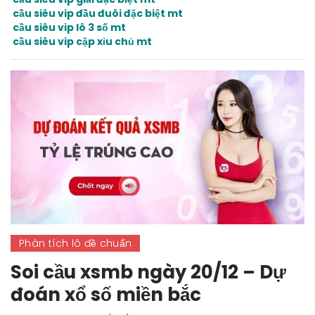
cầu siêu vip đầu đuôi đặc biệt mt
cầu siêu vip lô 3 số mt
cầu siêu vip cặp xỉu chủ mt
Phân tích lô đề chuẩn
Soi cầu xsmb ngày 20/12 – Dự
đoán xổ số miền bắc