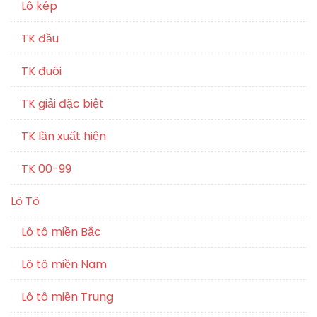
Lô kép
TK đầu
TK đuôi
TK giải đặc biệt
TK lần xuất hiện
TK 00-99
Lô Tô
Lô tô miền Bắc
Lô tô miền Nam
Lô tô miền Trung