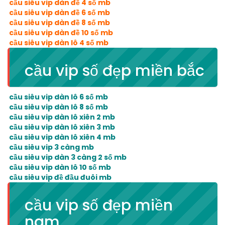
cầu siêu vip dàn đề 4 số mb
cầu siêu vip dàn đề 6 số mb
cầu siêu vip dàn đề 8 số mb
cầu siêu vip dàn đề 10 số mb
cầu siêu vip dàn lô 4 số mb
cầu vip số đẹp miền bắc
cầu siêu vip dàn lô 6 số mb
cầu siêu vip dàn lô 8 số mb
cầu siêu vip dàn lô xiên 2 mb
cầu siêu vip dàn lô xiên 3 mb
cầu siêu vip dàn lô xiên 4 mb
cầu siêu vip 3 càng mb
cầu siêu vip dàn 3 càng 2 số mb
cầu siêu vip dàn lô 10 số mb
cầu siêu vip đề đầu đuôi mb
cầu vip số đẹp miền
nam