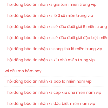
hội đồng báo tin nhận xs giải tám miền trung vip
hội đồng báo tin nhận xs lô 3 số miền trung vip
hội đồng báo tin nhận xs sớ đầu đuôi giải 8 miền trung 
hội đồng báo tin nhận xs sớ đầu đuôi giải đặc biệt miền
hội đồng báo tin nhận xs song thủ lô miền trung vip
hội đồng báo tin nhận xs xíu chủ miền trung vip
Soi cầu mn hôm nay
hội đồng báo tin nhận xs bao lô miền nam vip
hội đồng báo tin nhận xs cặp xíu chủ miền nam vip
hội đồng báo tin nhận xs đặc biệt miền nam vip