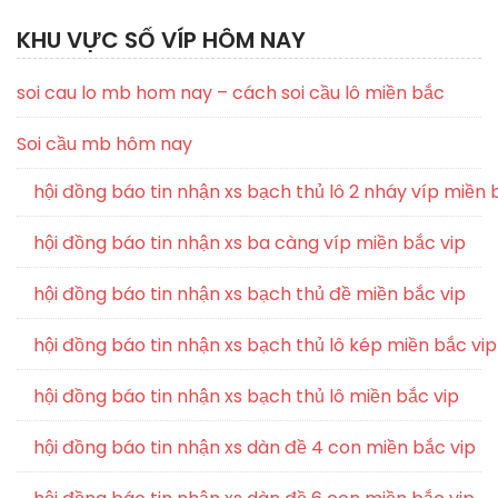
KHU VỰC SỐ VÍP HÔM NAY
soi cau lo mb hom nay – cách soi cầu lô miền bắc
Soi cầu mb hôm nay
hội đồng báo tin nhận xs bạch thủ lô 2 nháy víp miền 
hội đồng báo tin nhận xs ba càng víp miền bắc vip
hội đồng báo tin nhận xs bạch thủ đề miền bắc vip
hội đồng báo tin nhận xs bạch thủ lô kép miền bắc vip
hội đồng báo tin nhận xs bạch thủ lô miền bắc vip
hội đồng báo tin nhận xs dàn đề 4 con miền bắc vip