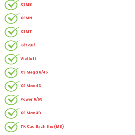
XSMB
XSMN
XSMT
Kết quả
Vietlott
XS Mega 6/45
XS Max 4D
Power 6/55
XS Max 3D
TK Cầu Bạch thủ (MB)