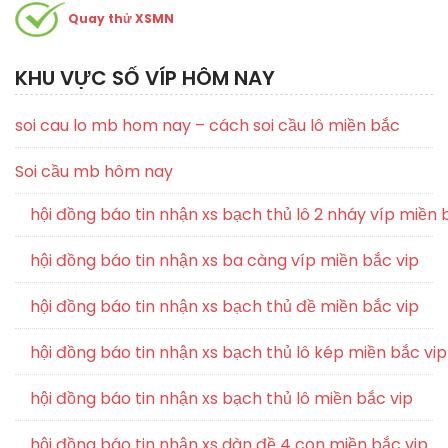
Quay thử XSMN
KHU VỰC SỐ VÍP HÔM NAY
soi cau lo mb hom nay – cách soi cầu lô miền bắc
Soi cầu mb hôm nay
hội đồng báo tin nhận xs bạch thủ lô 2 nháy víp miền 
hội đồng báo tin nhận xs ba càng víp miền bắc vip
hội đồng báo tin nhận xs bạch thủ đề miền bắc vip
hội đồng báo tin nhận xs bạch thủ lô kép miền bắc vip
hội đồng báo tin nhận xs bạch thủ lô miền bắc vip
hội đồng báo tin nhận xs dàn đề 4 con miền bắc vip