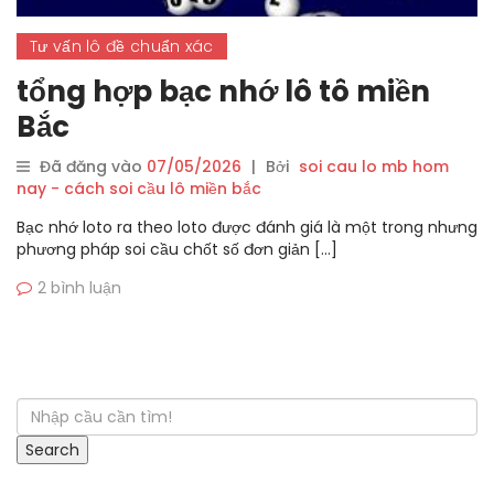
Tư vấn lô đề chuẩn xác
tổng hợp bạc nhớ lô tô miền
Bắc
Đã đăng vào
07/05/2026
|
Bởi
soi cau lo mb hom
nay - cách soi cầu lô miền bắc
Bạc nhớ loto ra theo loto được đánh giá là một trong nhưng
phương pháp soi cầu chốt số đơn giản […]
2 bình luận
Search