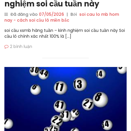
nghiệm soi cầu tuần này
Đã đăng vào
07/05/2026
|
Bởi
soi cau lo mb hom
nay - cách soi cầu lô miền bắc
soi cầu xsmb hàng tuần – kinh nghiệm soi cầu tuần này Soi
cầu lô chính xác nhất 100% là […]
2 bình luận