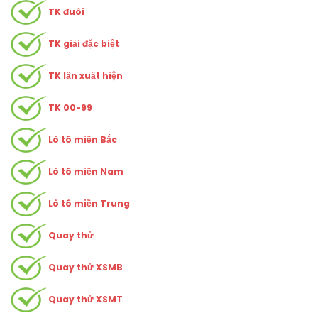
TK đuôi
TK giải đặc biệt
TK lần xuất hiện
TK 00-99
Lô tô miền Bắc
Lô tô miền Nam
Lô tô miền Trung
Quay thử
Quay thử XSMB
Quay thử XSMT