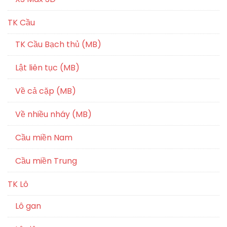
TK Cầu
TK Cầu Bạch thủ (MB)
Lật liên tục (MB)
Về cả cặp (MB)
Về nhiều nháy (MB)
Cầu miền Nam
Cầu miền Trung
TK Lô
Lô gan