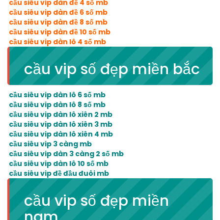
cầu siêu vip dàn đề 4 số mb
cầu siêu vip dàn đề 6 số mb
cầu siêu vip dàn đề 8 số mb
cầu siêu vip dàn đề 10 số mb
cầu siêu vip dàn lô 4 số mb
cầu vip số đẹp miền bắc
cầu siêu vip dàn lô 6 số mb
cầu siêu vip dàn lô 8 số mb
cầu siêu vip dàn lô xiên 2 mb
cầu siêu vip dàn lô xiên 3 mb
cầu siêu vip dàn lô xiên 4 mb
cầu siêu vip 3 càng mb
cầu siêu vip dàn 3 càng 2 số mb
cầu siêu vip dàn lô 10 số mb
cầu siêu vip đề đầu đuôi mb
cầu vip số đẹp miền
nam