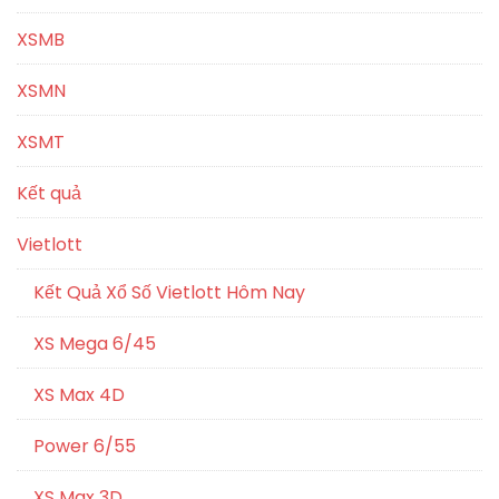
XSMB
XSMN
XSMT
Kết quả
Vietlott
Kết Quả Xổ Số Vietlott Hôm Nay
XS Mega 6/45
XS Max 4D
Power 6/55
XS Max 3D