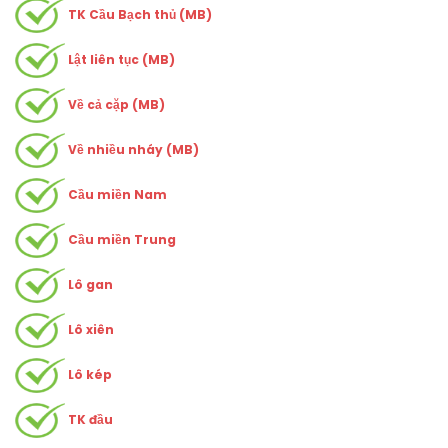
TK Cầu Bạch thủ (MB)
Lật liên tục (MB)
Về cả cặp (MB)
Về nhiều nháy (MB)
Cầu miền Nam
Cầu miền Trung
Lô gan
Lô xiên
Lô kép
TK đầu