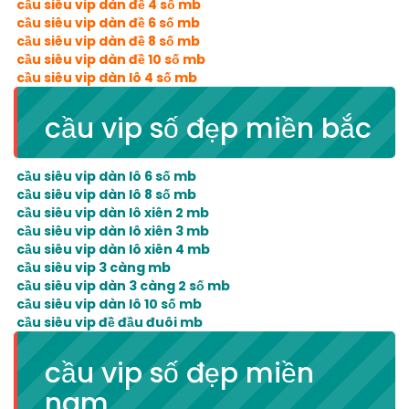
cầu siêu vip dàn đề 4 số mb
cầu siêu vip dàn đề 6 số mb
cầu siêu vip dàn đề 8 số mb
cầu siêu vip dàn đề 10 số mb
cầu siêu vip dàn lô 4 số mb
cầu vip số đẹp miền bắc
cầu siêu vip dàn lô 6 số mb
cầu siêu vip dàn lô 8 số mb
cầu siêu vip dàn lô xiên 2 mb
cầu siêu vip dàn lô xiên 3 mb
cầu siêu vip dàn lô xiên 4 mb
cầu siêu vip 3 càng mb
cầu siêu vip dàn 3 càng 2 số mb
cầu siêu vip dàn lô 10 số mb
cầu siêu vip đề đầu đuôi mb
cầu vip số đẹp miền
nam