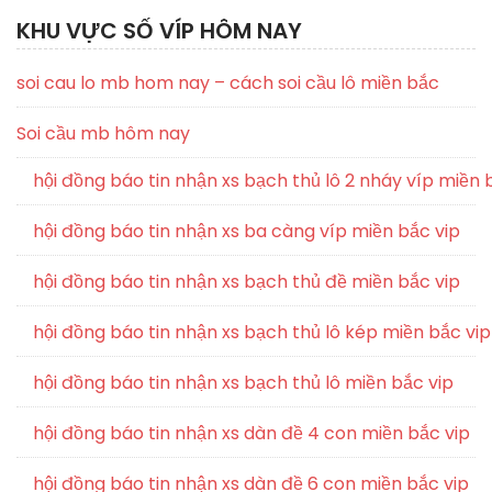
KHU VỰC SỐ VÍP HÔM NAY
soi cau lo mb hom nay – cách soi cầu lô miền bắc
Soi cầu mb hôm nay
hội đồng báo tin nhận xs bạch thủ lô 2 nháy víp miền 
hội đồng báo tin nhận xs ba càng víp miền bắc vip
hội đồng báo tin nhận xs bạch thủ đề miền bắc vip
hội đồng báo tin nhận xs bạch thủ lô kép miền bắc vip
hội đồng báo tin nhận xs bạch thủ lô miền bắc vip
hội đồng báo tin nhận xs dàn đề 4 con miền bắc vip
hội đồng báo tin nhận xs dàn đề 6 con miền bắc vip