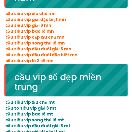
cầu siêu vip xỉu chủ mn
cầu siêu vip giải đặc biệt mn
cầu siêu vip giải 8 mn
cầu siêu vip bao lô mn
cầu siêu vip cặp xỉu chủ mn
cầu siêu vip song thủ lô mn
cầu siêu vip đầu đuôi giải 8 mn
cầu siêu vip đầu đuôi đặc biệt mn
cầu siêu vip lô 3 số mn
cầu vip số đẹp miền
trung
cầu siêu vip xỉu chủ mt
cầu to siêu vip giải 8 mt
cầu siêu vip bao lô mt
cầu siêu vip song thủ lô mt
cầu siêu vip đầu đuôi giải 8 mt
cầu siêu vip giải đặc biệt mt