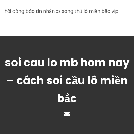
hội đồng báo tin nhận xs song thủ lô miền bắc vip
soi cau lo mb hom nay
– cách soi cầu lô miền
bắc