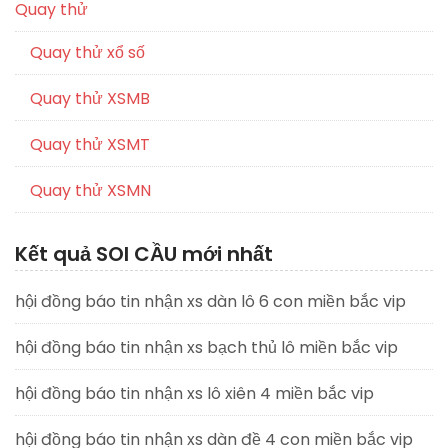
Quay thử
Quay thử xổ số
Quay thử XSMB
Quay thử XSMT
Quay thử XSMN
Kết quả SOI CẦU mới nhất
hội đồng báo tin nhận xs dàn lô 6 con miền bắc vip
hội đồng báo tin nhận xs bạch thủ lô miền bắc vip
hội đồng báo tin nhận xs lô xiên 4 miền bắc vip
hội đồng báo tin nhận xs dàn đề 4 con miền bắc vip