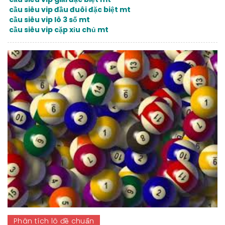
cầu siêu vip đầu đuôi đặc biệt mt
cầu siêu vip lô 3 số mt
cầu siêu vip cặp xỉu chủ mt
Phân tích lô đề chuẩn