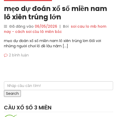
mẹo dự đoán xổ số miền nam
lô xiên trúng lớn
Đã đăng vào
06/05/2026
|
Bởi
soi cau lo mb hom
nay - cách soi cầu lô miền bắc
mẹo dự đoán xổ số miền nam lô xiên trúng lớn Đối với
những người chơi lô đề lâu năm […]
2 bình luận
Search
CẦU XỔ SỐ 3 MIỀN