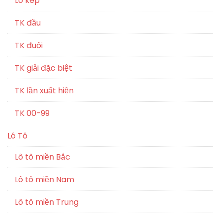
Lô kép
TK đầu
TK đuôi
TK giải đặc biệt
TK lần xuất hiện
TK 00-99
Lô Tô
Lô tô miền Bắc
Lô tô miền Nam
Lô tô miền Trung