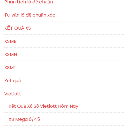
Phân tích lô đề chuẩn
Tư vấn lô đề chuẩn xác
KẾT QUẢ XS
XSMB
XSMN
XSMT
Kết quả
Vietlott
Kết Quả Xổ Số Vietlott Hôm Nay
XS Mega 6/45