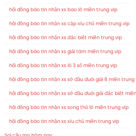
hội đồng báo tin nhận xs bao lô miền trung vip
hội đồng báo tin nhận xs cặp xíu chủ miền trung vip
hội đồng báo tin nhận xs đặc biệt miền trung vip
hội đồng báo tin nhận xs giải tám miền trung vip
hội đồng báo tin nhận xs lô 3 số miền trung vip
hội đồng báo tin nhận xs sớ đầu đuôi giải 8 miền trung 
hội đồng báo tin nhận xs sớ đầu đuôi giải đặc biệt miền
hội đồng báo tin nhận xs song thủ lô miền trung vip
hội đồng báo tin nhận xs xíu chủ miền trung vip
Soi cầu mn hôm nay