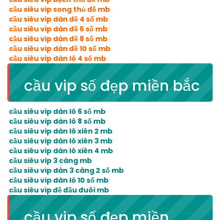
cầu siêu vip song thủ đề mb
cầu siêu vip dàn đề 4 số mb
cầu siêu vip dàn đề 6 số mb
cầu siêu vip dàn đề 8 số mb
cầu siêu vip dàn đề 10 số mb
cầu siêu vip dàn lô 4 số mb
cầu vip số đẹp miền bắc
cầu siêu vip dàn lô 6 số mb
cầu siêu vip dàn lô 8 số mb
cầu siêu vip dàn lô xiên 2 mb
cầu siêu vip dàn lô xiên 3 mb
cầu siêu vip dàn lô xiên 4 mb
cầu siêu vip 3 càng mb
cầu siêu vip dàn 3 càng 2 số mb
cầu siêu vip dàn lô 10 số mb
cầu siêu vip đề đầu đuôi mb
cầu vip số đẹp miền