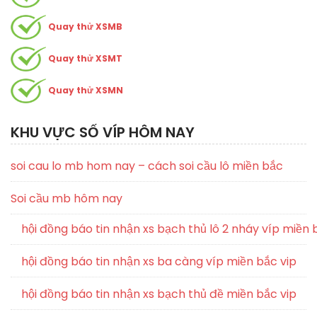
Quay thử XSMB
Quay thử XSMT
Quay thử XSMN
KHU VỰC SỐ VÍP HÔM NAY
soi cau lo mb hom nay – cách soi cầu lô miền bắc
Soi cầu mb hôm nay
hội đồng báo tin nhận xs bạch thủ lô 2 nháy víp miền 
hội đồng báo tin nhận xs ba càng víp miền bắc vip
hội đồng báo tin nhận xs bạch thủ đề miền bắc vip