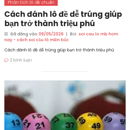
Phân tích lô đề chuẩn
Cách đánh lô đề dễ trúng giúp
bạn trở thành triệu phú
Đã đăng vào
09/05/2026
|
Bởi
soi cau lo mb hom
nay - cách soi cầu lô miền bắc
Cách đánh lô đề dễ trúng giúp bạn trở thành triệu phú
2 bình luận