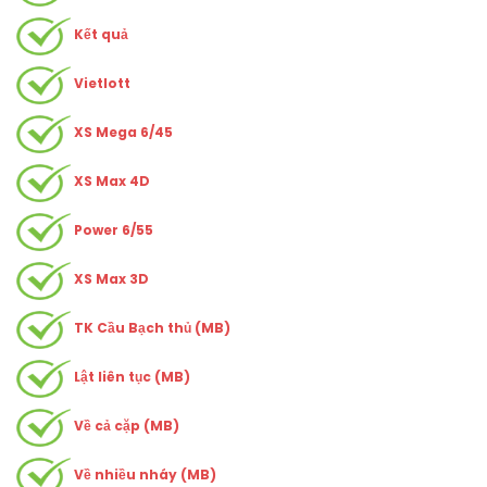
Kết quả
Vietlott
XS Mega 6/45
XS Max 4D
Power 6/55
XS Max 3D
TK Cầu Bạch thủ (MB)
Lật liên tục (MB)
Về cả cặp (MB)
Về nhiều nháy (MB)