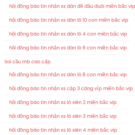
hội đồng báo tin nhận xs dàn đề đầu đuôi miền bắc vi
hội đồng báo tin nhận xs dàn lô 10 con miền bắc vip
hội đồng báo tin nhận xs dàn lô 4 con miền bắc vip
hội đồng báo tin nhận xs dàn lô 6 con miền bắc vip
Soi cầu mb cao cấp
hội đồng báo tin nhận xs dàn lô 8 con miền bắc vip
hội đồng báo tin nhận xs cặp 3 càng víp miền bắc vip
hội đồng báo tin nhận xs lô xiên 2 miền bắc vip
hội đồng báo tin nhận xs lô xiên 3 miền bắc vip
hội đồng báo tin nhận xs lô xiên 4 miền bắc vip