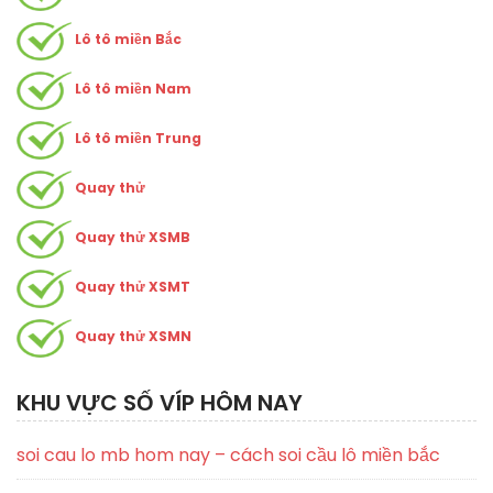
Lô tô miền Bắc
Lô tô miền Nam
Lô tô miền Trung
Quay thử
Quay thử XSMB
Quay thử XSMT
Quay thử XSMN
KHU VỰC SỐ VÍP HÔM NAY
soi cau lo mb hom nay – cách soi cầu lô miền bắc