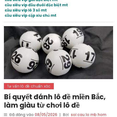
cầu siêu vip đầu đuôi đặc biệt mt
cầu siêu vip lô 3 số mt
cầu siêu vip cặp xỉu chủ mt
Tư vấn lô đề chuẩn xác
Bí quyết đánh lô đề miền Bắc,
làm giàu từ chơi lô đề
Đã đăng vào
08/05/2026
|
Bởi
soi cau lo mb hom