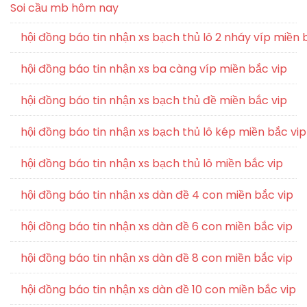
Soi cầu mb hôm nay
hội đồng báo tin nhận xs bạch thủ lô 2 nháy víp miền 
hội đồng báo tin nhận xs ba càng víp miền bắc vip
hội đồng báo tin nhận xs bạch thủ đề miền bắc vip
hội đồng báo tin nhận xs bạch thủ lô kép miền bắc vip
hội đồng báo tin nhận xs bạch thủ lô miền bắc vip
hội đồng báo tin nhận xs dàn đề 4 con miền bắc vip
hội đồng báo tin nhận xs dàn đề 6 con miền bắc vip
hội đồng báo tin nhận xs dàn đề 8 con miền bắc vip
hội đồng báo tin nhận xs dàn đề 10 con miền bắc vip