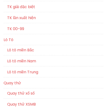
TK giải đặc biệt
TK lần xuất hiện
TK 00-99
Lô Tô
Lô tô miền Bắc
Lô tô miền Nam
Lô tô miền Trung
Quay thử
Quay thử xổ số
Quay thử XSMB