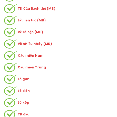
TK Cầu Bạch thủ (MB)
Lật liên tục (MB)
Về cả cặp (MB)
Về nhiều nháy (MB)
Cầu miền Nam
Cầu miền Trung
Lô gan
Lô xiên
Lô kép
TK đầu