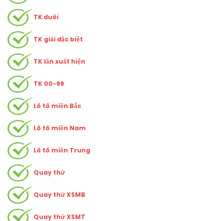
TK đuôi
TK giải đặc biệt
TK lần xuất hiện
TK 00-99
Lô tô miền Bắc
Lô tô miền Nam
Lô tô miền Trung
Quay thử
Quay thử XSMB
Quay thử XSMT