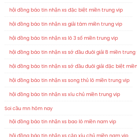
hội đồng báo tin nhận xs đặc biệt miền trung vip
hội đồng báo tin nhận xs giải tám miền trung vip
hội đồng báo tin nhận xs lô 3 số miền trung vip
hội đồng báo tin nhận xs sớ đầu đuôi giải 8 miền trung 
hội đồng báo tin nhận xs sớ đầu đuôi giải đặc biệt miền
hội đồng báo tin nhận xs song thủ lô miền trung vip
hội đồng báo tin nhận xs xíu chủ miền trung vip
Soi cầu mn hôm nay
hội đồng báo tin nhận xs bao lô miền nam vip
hội đồng báo tin nhận xs cặp xíu chủ miền nam vip