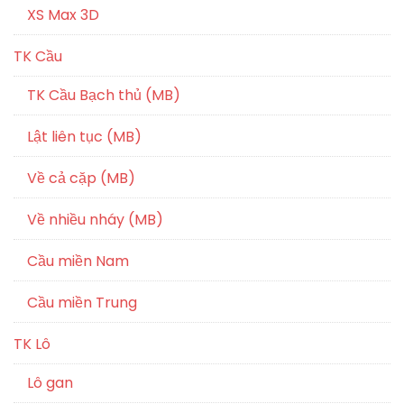
XS Max 3D
TK Cầu
TK Cầu Bạch thủ (MB)
Lật liên tục (MB)
Về cả cặp (MB)
Về nhiều nháy (MB)
Cầu miền Nam
Cầu miền Trung
TK Lô
Lô gan