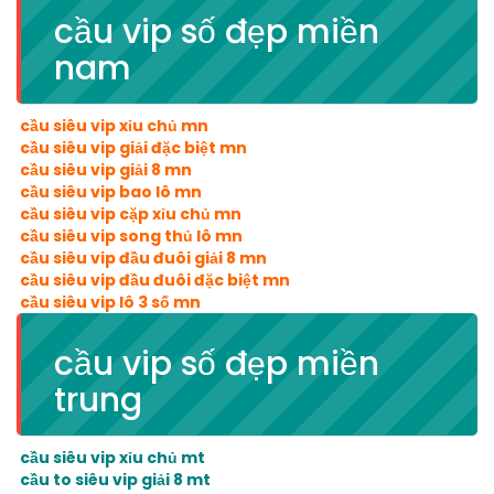
cầu vip số đẹp miền
nam
cầu siêu vip xỉu chủ mn
cầu siêu vip giải đặc biệt mn
cầu siêu vip giải 8 mn
cầu siêu vip bao lô mn
cầu siêu vip cặp xỉu chủ mn
cầu siêu vip song thủ lô mn
cầu siêu vip đầu đuôi giải 8 mn
cầu siêu vip đầu đuôi đặc biệt mn
cầu siêu vip lô 3 số mn
cầu vip số đẹp miền
trung
cầu siêu vip xỉu chủ mt
cầu to siêu vip giải 8 mt