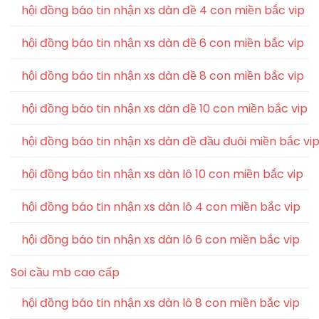
hội đồng báo tin nhận xs dàn đề 4 con miền bắc vip
hội đồng báo tin nhận xs dàn đề 6 con miền bắc vip
hội đồng báo tin nhận xs dàn đề 8 con miền bắc vip
hội đồng báo tin nhận xs dàn đề 10 con miền bắc vip
hội đồng báo tin nhận xs dàn đề đầu đuôi miền bắc vi
hội đồng báo tin nhận xs dàn lô 10 con miền bắc vip
hội đồng báo tin nhận xs dàn lô 4 con miền bắc vip
hội đồng báo tin nhận xs dàn lô 6 con miền bắc vip
Soi cầu mb cao cấp
hội đồng báo tin nhận xs dàn lô 8 con miền bắc vip