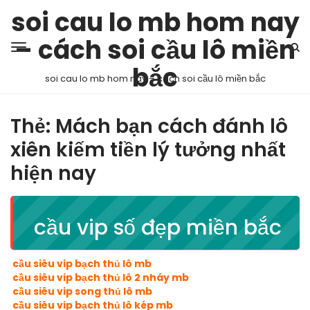
soi cau lo mb hom nay
– cách soi cầu lô miền
bắc
soi cau lo mb hom nay – cách soi cầu lô miền bắc
Thẻ:
Mách bạn cách đánh lô
xiên kiếm tiền lý tưởng nhất
hiện nay
cầu vip số đẹp miền bắc
cầu siêu vip bạch thủ lô mb
cầu siêu vip bạch thủ lô 2 nháy mb
cầu siêu vip song thủ lô mb
cầu siêu vip bạch thủ lô kép mb