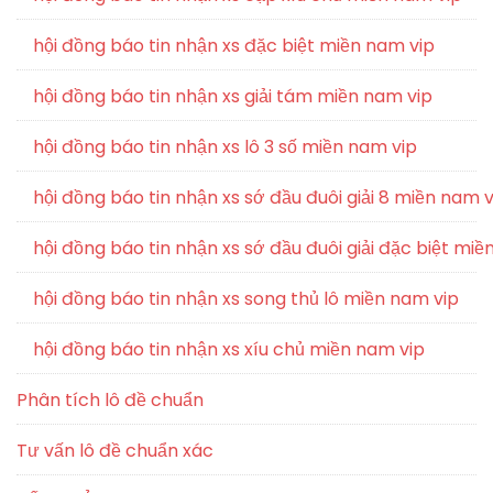
hội đồng báo tin nhận xs đặc biệt miền nam vip
hội đồng báo tin nhận xs giải tám miền nam vip
hội đồng báo tin nhận xs lô 3 số miền nam vip
hội đồng báo tin nhận xs sớ đầu đuôi giải 8 miền nam v
hội đồng báo tin nhận xs sớ đầu đuôi giải đặc biệt miề
hội đồng báo tin nhận xs song thủ lô miền nam vip
hội đồng báo tin nhận xs xíu chủ miền nam vip
Phân tích lô đề chuẩn
Tư vấn lô đề chuẩn xác