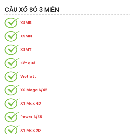
CẦU XỔ SỐ 3 MIỀN
XSMB
XSMN
XSMT
Kết quả
Vietlott
XS Mega 6/45
XS Max 4D
Power 6/55
XS Max 3D