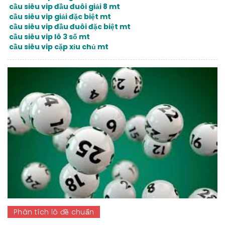
cầu siêu vip đầu đuôi giải 8 mt
cầu siêu vip giải đặc biệt mt
cầu siêu vip đầu đuôi đặc biệt mt
cầu siêu vip lô 3 số mt
cầu siêu vip cặp xỉu chủ mt
Phân tích lô đề chuẩn