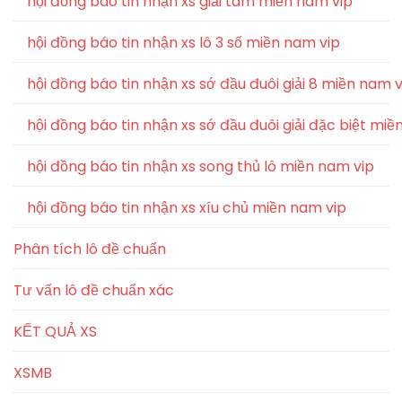
hội đồng báo tin nhận xs giải tám miền nam vip
hội đồng báo tin nhận xs lô 3 số miền nam vip
hội đồng báo tin nhận xs sớ đầu đuôi giải 8 miền nam v
hội đồng báo tin nhận xs sớ đầu đuôi giải đặc biệt miề
hội đồng báo tin nhận xs song thủ lô miền nam vip
hội đồng báo tin nhận xs xíu chủ miền nam vip
Phân tích lô đề chuẩn
Tư vấn lô đề chuẩn xác
KẾT QUẢ XS
XSMB