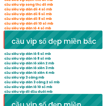
cầu siêu vip song thủ đề mb
cầu siêu vip dàn đề 4 số mb
cầu siêu vip dàn đề 6 số mb
cầu siêu vip dàn đề 8 số mb
cầu siêu vip dàn đề 10 số mb
cầu siêu vip dàn lô 4 số mb
cầu vip số đẹp miền bắc
cầu siêu vip dàn lô 6 số mb
cầu siêu vip dàn lô 8 số mb
cầu siêu vip dàn lô xiên 2 mb
cầu siêu vip dàn lô xiên 3 mb
cầu siêu vip dàn lô xiên 4 mb
cầu siêu vip 3 càng mb
cầu siêu vip dàn 3 càng 2 số mb
cầu siêu vip dàn lô 10 số mb
cầu siêu vip đề đầu đuôi mb
cầu vip số đẹp miền