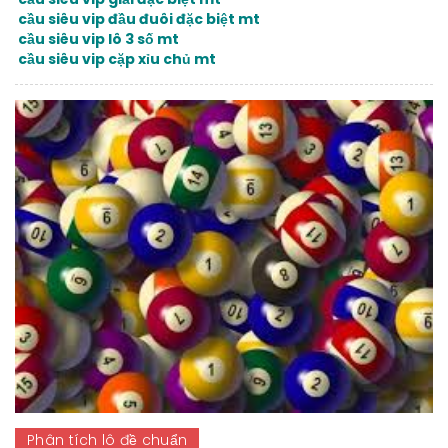
cầu siêu vip đầu đuôi đặc biệt mt
cầu siêu vip lô 3 số mt
cầu siêu vip cặp xỉu chủ mt
Phân tích lô đề chuẩn