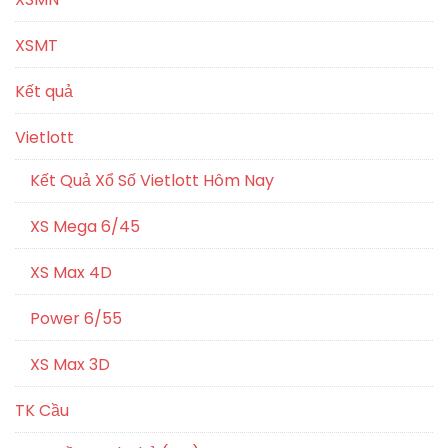
XSMT
Kết quả
Vietlott
Kết Quả Xổ Số Vietlott Hôm Nay
XS Mega 6/45
XS Max 4D
Power 6/55
XS Max 3D
TK Cầu