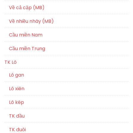
Về cả cặp (MB)
Về nhiều nháy (MB)
Cầu miền Nam
Cầu miền Trung
TK Lô
Lô gan
Lô xiên
Lô kép
TK đầu
TK đuôi