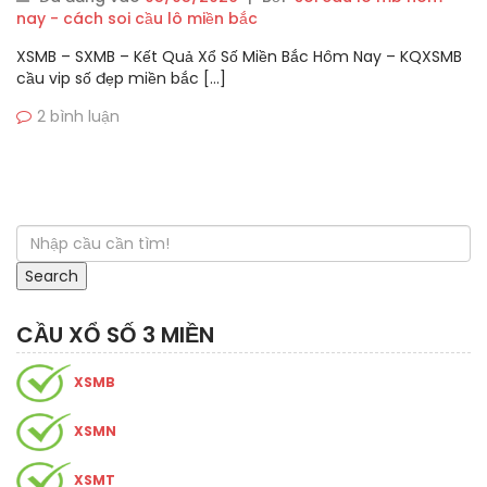
nay - cách soi cầu lô miền bắc
XSMB – SXMB – Kết Quả Xổ Số Miền Bắc Hôm Nay – KQXSMB
cầu vip số đẹp miền bắc […]
2 bình luận
Search
CẦU XỔ SỐ 3 MIỀN
XSMB
XSMN
XSMT