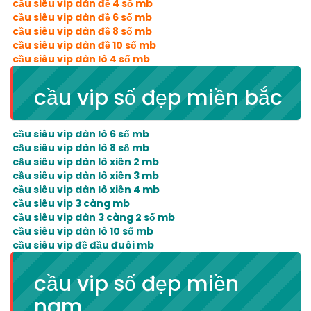
cầu siêu vip dàn đề 4 số mb
cầu siêu vip dàn đề 6 số mb
cầu siêu vip dàn đề 8 số mb
cầu siêu vip dàn đề 10 số mb
cầu siêu vip dàn lô 4 số mb
cầu vip số đẹp miền bắc
cầu siêu vip dàn lô 6 số mb
cầu siêu vip dàn lô 8 số mb
cầu siêu vip dàn lô xiên 2 mb
cầu siêu vip dàn lô xiên 3 mb
cầu siêu vip dàn lô xiên 4 mb
cầu siêu vip 3 càng mb
cầu siêu vip dàn 3 càng 2 số mb
cầu siêu vip dàn lô 10 số mb
cầu siêu vip đề đầu đuôi mb
cầu vip số đẹp miền
nam