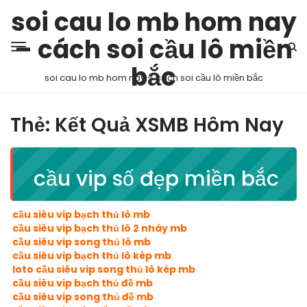
soi cau lo mb hom nay
– cách soi cầu lô miền
bắc
soi cau lo mb hom nay – cách soi cầu lô miền bắc
Thẻ:
Kết Quả XSMB Hôm Nay
cầu vip số đẹp miền bắc
cầu siêu vip bạch thủ lô mb
cầu siêu vip bạch thủ lô 2 nháy mb
cầu siêu vip song thủ lô mb
cầu siêu vip bạch thủ lô kép mb
loto cầu siêu vip song thủ lô kép mb
cầu siêu vip bạch thủ đề mb
cầu siêu vip song thủ đề mb