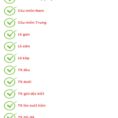
Cầu miền Nam
Cầu miền Trung
Lô gan
Lô xiên
Lô kép
TK đầu
TK đuôi
TK giải đặc biệt
TK lần xuất hiện
TK 00-99