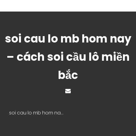
soi cau lo mb hom nay
– cách soi cầu lô miền
bắc
soi cau lo mb hom nay – cách soi cầu lô miền bắc