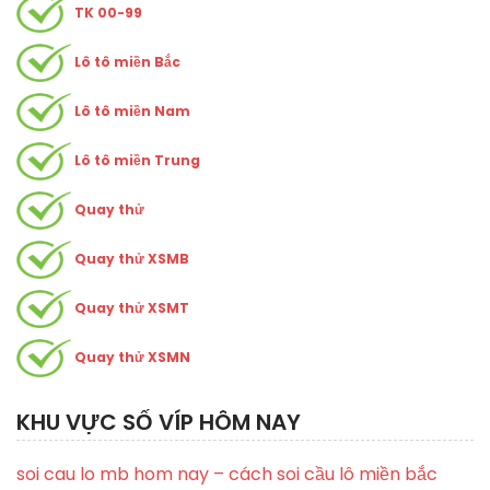
TK 00-99
Lô tô miền Bắc
Lô tô miền Nam
Lô tô miền Trung
Quay thử
Quay thử XSMB
Quay thử XSMT
Quay thử XSMN
KHU VỰC SỐ VÍP HÔM NAY
soi cau lo mb hom nay – cách soi cầu lô miền bắc