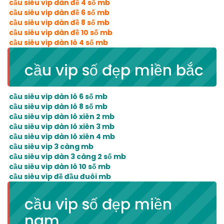
cầu siêu vip dàn đề 4 số mb
cầu siêu vip dàn đề 6 số mb
cầu siêu vip dàn đề 8 số mb
cầu siêu vip dàn đề 10 số mb
cầu siêu vip dàn lô 4 số mb
cầu vip số đẹp miền bắc
cầu siêu vip dàn lô 6 số mb
cầu siêu vip dàn lô 8 số mb
cầu siêu vip dàn lô xiên 2 mb
cầu siêu vip dàn lô xiên 3 mb
cầu siêu vip dàn lô xiên 4 mb
cầu siêu vip 3 càng mb
cầu siêu vip dàn 3 càng 2 số mb
cầu siêu vip dàn lô 10 số mb
cầu siêu vip đề đầu đuôi mb
cầu vip số đẹp miền
nam