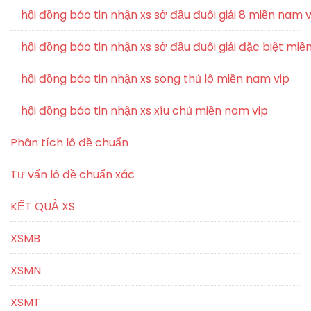
hội đồng báo tin nhận xs sớ đầu đuôi giải 8 miền nam v
hội đồng báo tin nhận xs sớ đầu đuôi giải đặc biệt miề
hội đồng báo tin nhận xs song thủ lô miền nam vip
hội đồng báo tin nhận xs xíu chủ miền nam vip
Phân tích lô đề chuẩn
Tư vấn lô đề chuẩn xác
KẾT QUẢ XS
XSMB
XSMN
XSMT