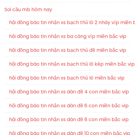
Soi cầu mb hôm nay
hội đồng báo tin nhận xs bạch thủ lô 2 nháy víp miền 
hội đồng báo tin nhận xs ba càng víp miền bắc vip
hội đồng báo tin nhận xs bạch thủ đề miền bắc vip
hội đồng báo tin nhận xs bạch thủ lô kép miền bắc vip
hội đồng báo tin nhận xs bạch thủ lô miền bắc vip
hội đồng báo tin nhận xs dàn đề 4 con miền bắc vip
hội đồng báo tin nhận xs dàn đề 6 con miền bắc vip
hội đồng báo tin nhận xs dàn đề 8 con miền bắc vip
hội đồng báo tin nhận xs dàn đề 10 con miền bắc vip