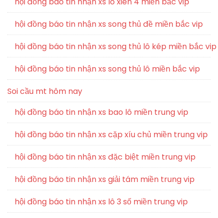
hội đồng báo tin nhận xs lô xiên 4 miền bắc vip
hội đồng báo tin nhận xs song thủ đề miền bắc vip
hội đồng báo tin nhận xs song thủ lô kép miền bắc vip
hội đồng báo tin nhận xs song thủ lô miền bắc vip
Soi cầu mt hôm nay
hội đồng báo tin nhận xs bao lô miền trung vip
hội đồng báo tin nhận xs cặp xíu chủ miền trung vip
hội đồng báo tin nhận xs đặc biệt miền trung vip
hội đồng báo tin nhận xs giải tám miền trung vip
hội đồng báo tin nhận xs lô 3 số miền trung vip