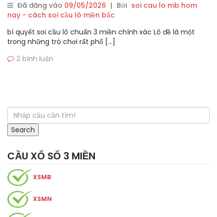
Đã đăng vào
09/05/2026
|
Bởi
soi cau lo mb hom
nay - cách soi cầu lô miền bắc
bí quyết soi cầu lô chuẩn 3 miền chính xác Lô đề là một
trong những trò chơi rất phổ […]
2 bình luận
Search
CẦU XỔ SỐ 3 MIỀN
XSMB
XSMN