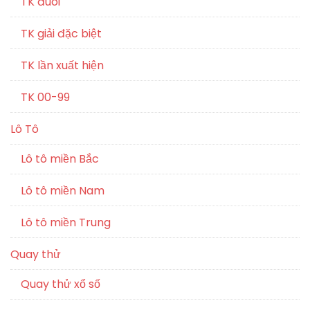
TK đuôi
TK giải đặc biệt
TK lần xuất hiện
TK 00-99
Lô Tô
Lô tô miền Bắc
Lô tô miền Nam
Lô tô miền Trung
Quay thử
Quay thử xổ số