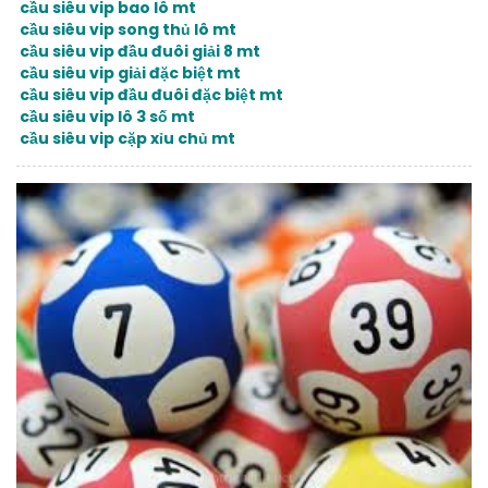
cầu siêu vip bao lô mt
cầu siêu vip song thủ lô mt
cầu siêu vip đầu đuôi giải 8 mt
cầu siêu vip giải đặc biệt mt
cầu siêu vip đầu đuôi đặc biệt mt
cầu siêu vip lô 3 số mt
cầu siêu vip cặp xỉu chủ mt