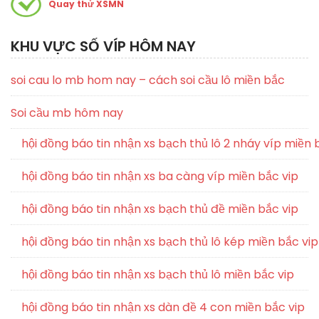
Quay thử XSMN
KHU VỰC SỐ VÍP HÔM NAY
soi cau lo mb hom nay – cách soi cầu lô miền bắc
Soi cầu mb hôm nay
hội đồng báo tin nhận xs bạch thủ lô 2 nháy víp miền 
hội đồng báo tin nhận xs ba càng víp miền bắc vip
hội đồng báo tin nhận xs bạch thủ đề miền bắc vip
hội đồng báo tin nhận xs bạch thủ lô kép miền bắc vip
hội đồng báo tin nhận xs bạch thủ lô miền bắc vip
hội đồng báo tin nhận xs dàn đề 4 con miền bắc vip