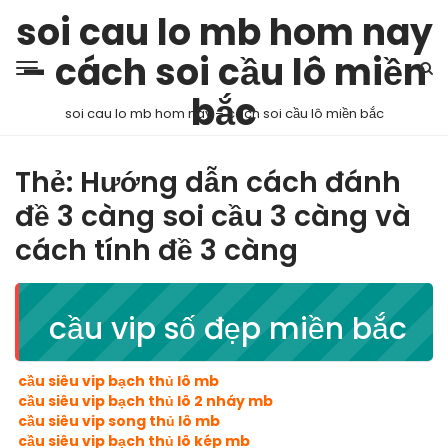
soi cau lo mb hom nay
– cách soi cầu lô miền
bắc
soi cau lo mb hom nay – cách soi cầu lô miền bắc
Thẻ:
Hướng dẫn cách đánh
đề 3 càng soi cầu 3 càng và
cách tính đề 3 càng
cầu vip số đẹp miền bắc
cầu siêu vip bạch thủ lô mb
cầu siêu vip bạch thủ lô 2 nháy mb
cầu siêu vip song thủ lô mb
cầu siêu vip bạch thủ lô kép mb