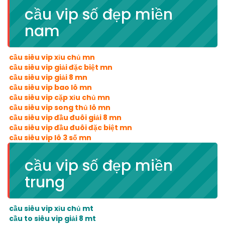
cầu vip số đẹp miền
nam
cầu siêu vip xỉu chủ mn
cầu siêu vip giải đặc biệt mn
cầu siêu vip giải 8 mn
cầu siêu vip bao lô mn
cầu siêu vip cặp xỉu chủ mn
cầu siêu vip song thủ lô mn
cầu siêu vip đầu đuôi giải 8 mn
cầu siêu vip đầu đuôi đặc biệt mn
cầu siêu vip lô 3 số mn
cầu vip số đẹp miền
trung
cầu siêu vip xỉu chủ mt
cầu to siêu vip giải 8 mt