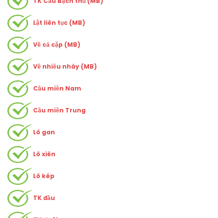
TK Cầu Bạch thủ (MB)
Lật liên tục (MB)
Về cả cặp (MB)
Về nhiều nháy (MB)
Cầu miền Nam
Cầu miền Trung
Lô gan
Lô xiên
Lô kép
TK đầu