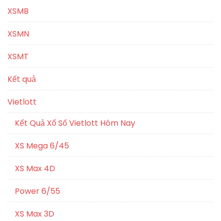
XSMB
XSMN
XSMT
Kết quả
Vietlott
Kết Quả Xổ Số Vietlott Hôm Nay
XS Mega 6/45
XS Max 4D
Power 6/55
XS Max 3D