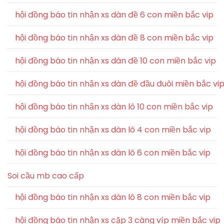
hội đồng báo tin nhận xs dàn đề 6 con miền bắc vip
hội đồng báo tin nhận xs dàn đề 8 con miền bắc vip
hội đồng báo tin nhận xs dàn đề 10 con miền bắc vip
hội đồng báo tin nhận xs dàn đề đầu đuôi miền bắc vi
hội đồng báo tin nhận xs dàn lô 10 con miền bắc vip
hội đồng báo tin nhận xs dàn lô 4 con miền bắc vip
hội đồng báo tin nhận xs dàn lô 6 con miền bắc vip
Soi cầu mb cao cấp
hội đồng báo tin nhận xs dàn lô 8 con miền bắc vip
hội đồng báo tin nhận xs cặp 3 càng víp miền bắc vip