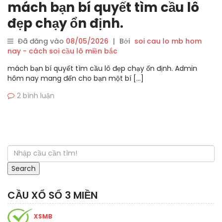
mách bạn bí quyết tìm cầu lô
đẹp chạy ổn định.
Đã đăng vào
08/05/2026
|
Bởi
soi cau lo mb hom
nay - cách soi cầu lô miền bắc
mách bạn bí quyết tìm cầu lô đẹp chạy ổn định. Admin
hôm nay mang đến cho bạn một bí […]
2 bình luận
Search
CẦU XỔ SỐ 3 MIỀN
XSMB