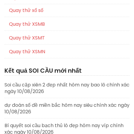
Quay thử xổ số
Quay thử XSMB
Quay thử XSMT
Quay thử XSMN
Kết quả SOI CẦU mới nhất
Soi cầu cặp xiên 2 đẹp nhất hôm nay bao lô chính xác
ngày 10/08/2026
dự đoán số đề miền bắc hôm nay siêu chính xác ngày
10/08/2026
Bí quyết soi cầu bạch thủ lô đẹp hôm nay víp chính
xác ngày 10/08/2026