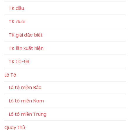
TK đầu
TK đuôi
TK giải đặc biệt
TK lần xuất hiện
TK 00-99
Lô Tô
Lô tô miền Bắc
Lô tô miền Nam
Lô tô miền Trung
Quay thử