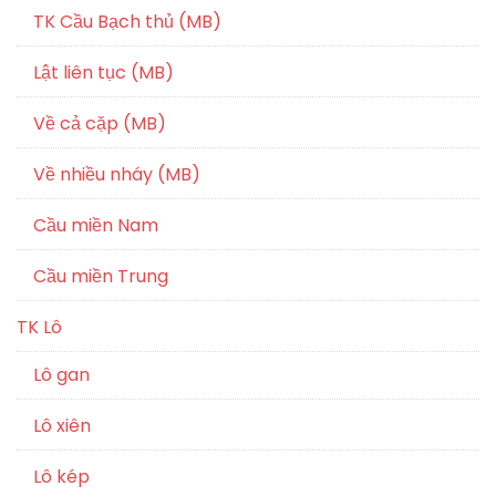
TK Cầu Bạch thủ (MB)
Lật liên tục (MB)
Về cả cặp (MB)
Về nhiều nháy (MB)
Cầu miền Nam
Cầu miền Trung
TK Lô
Lô gan
Lô xiên
Lô kép