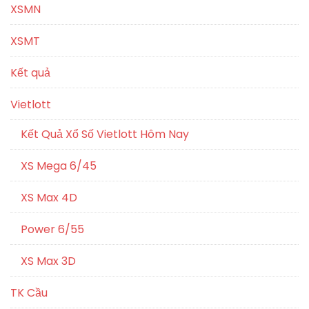
XSMN
XSMT
Kết quả
Vietlott
Kết Quả Xổ Số Vietlott Hôm Nay
XS Mega 6/45
XS Max 4D
Power 6/55
XS Max 3D
TK Cầu