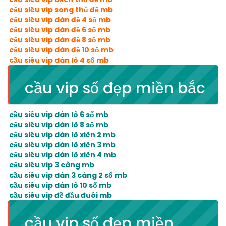
cầu siêu vip song thủ đề mb
cầu siêu vip dàn đề 4 số mb
cầu siêu vip dàn đề 6 số mb
cầu siêu vip dàn đề 8 số mb
cầu siêu vip dàn đề 10 số mb
cầu siêu vip dàn lô 4 số mb
cầu vip số đẹp miền bắc
cầu siêu vip dàn lô 6 số mb
cầu siêu vip dàn lô 8 số mb
cầu siêu vip dàn lô xiên 2 mb
cầu siêu vip dàn lô xiên 3 mb
cầu siêu vip dàn lô xiên 4 mb
cầu siêu vip 3 càng mb
cầu siêu vip dàn 3 càng 2 số mb
cầu siêu vip dàn lô 10 số mb
cầu siêu vip đề đầu đuôi mb
cầu vip số đẹp miền