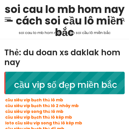
soi cau lo mb hom nay
– cách soi cầu lô miền
bắc
soi cau lo mb hom nay – cách soi cầu lô miền bắc
Thẻ:
du doan xs daklak hom
nay
cầu vip số đẹp miền bắc
cầu siêu vip bạch thủ lô mb
cầu siêu vip bạch thủ lô 2 nháy mb
cầu siêu vip song thủ lô mb
cầu siêu vip bạch thủ lô kép mb
loto cầu siêu vip song thủ lô kép mb
cầu siêu vip bạch thủ đề mb