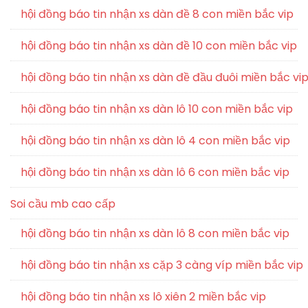
hội đồng báo tin nhận xs dàn đề 8 con miền bắc vip
hội đồng báo tin nhận xs dàn đề 10 con miền bắc vip
hội đồng báo tin nhận xs dàn đề đầu đuôi miền bắc vi
hội đồng báo tin nhận xs dàn lô 10 con miền bắc vip
hội đồng báo tin nhận xs dàn lô 4 con miền bắc vip
hội đồng báo tin nhận xs dàn lô 6 con miền bắc vip
Soi cầu mb cao cấp
hội đồng báo tin nhận xs dàn lô 8 con miền bắc vip
hội đồng báo tin nhận xs cặp 3 càng víp miền bắc vip
hội đồng báo tin nhận xs lô xiên 2 miền bắc vip