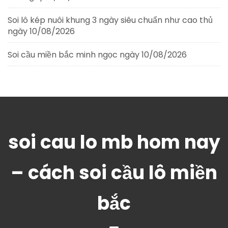
Soi lô kép nuôi khung 3 ngày siêu chuẩn như cao thủ
ngày 10/08/2026
Soi cầu miền bắc minh ngọc ngày 10/08/2026
soi cau lo mb hom nay
– cách soi cầu lô miền
bắc