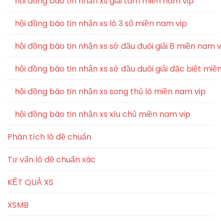
hội đồng báo tin nhận xs giải tám miền nam vip
hội đồng báo tin nhận xs lô 3 số miền nam vip
hội đồng báo tin nhận xs sớ đầu đuôi giải 8 miền nam v
hội đồng báo tin nhận xs sớ đầu đuôi giải đặc biệt miề
hội đồng báo tin nhận xs song thủ lô miền nam vip
hội đồng báo tin nhận xs xíu chủ miền nam vip
Phân tích lô đề chuẩn
Tư vấn lô đề chuẩn xác
KẾT QUẢ XS
XSMB