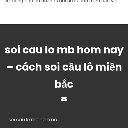
hội đồng báo tin nhận xs dàn lô 10 con miền bắc vip
soi cau lo mb hom nay
– cách soi cầu lô miền
bắc
soi cau lo mb hom nay – cách soi cầu lô miền bắc