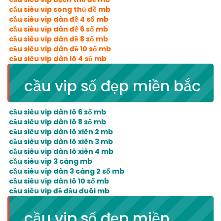
cầu siêu vip song thủ đề mb
cầu siêu vip dàn đề 4 số mb
cầu siêu vip dàn đề 6 số mb
cầu siêu vip dàn đề 8 số mb
cầu siêu vip dàn đề 10 số mb
cầu siêu vip dàn lô 4 số mb
cầu vip số đẹp miền bắc
cầu siêu vip dàn lô 6 số mb
cầu siêu vip dàn lô 8 số mb
cầu siêu vip dàn lô xiên 2 mb
cầu siêu vip dàn lô xiên 3 mb
cầu siêu vip dàn lô xiên 4 mb
cầu siêu vip 3 càng mb
cầu siêu vip dàn 3 càng 2 số mb
cầu siêu vip dàn lô 10 số mb
cầu siêu vip đề đầu đuôi mb
cầu vip số đẹp miền