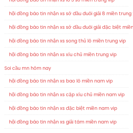
hội đồng báo tin nhận xs sớ đầu đuôi giải 8 miền trung 
hội đồng báo tin nhận xs sớ đầu đuôi giải đặc biệt miền
hội đồng báo tin nhận xs song thủ lô miền trung vip
hội đồng báo tin nhận xs xíu chủ miền trung vip
Soi cầu mn hôm nay
hội đồng báo tin nhận xs bao lô miền nam vip
hội đồng báo tin nhận xs cặp xíu chủ miền nam vip
hội đồng báo tin nhận xs đặc biệt miền nam vip
hội đồng báo tin nhận xs giải tám miền nam vip