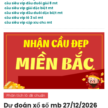
cầu siêu vip đầu đuôi giải 8 mt
cầu siêu vip giải đặc biệt mt
cầu siêu vip đầu đuôi đặc biệt mt
cầu siêu vip lô 3 số mt
cầu siêu vip cặp xỉu chủ mt
Phân tích lô đề chuẩn
Dự đoán xổ số mb 27/12/2026