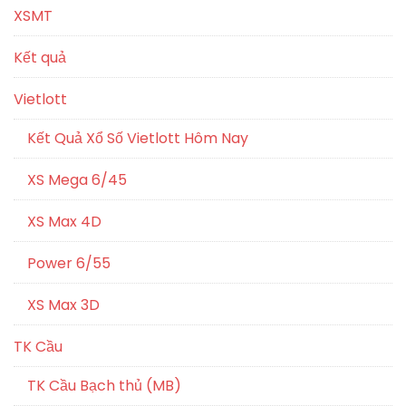
XSMT
Kết quả
Vietlott
Kết Quả Xổ Số Vietlott Hôm Nay
XS Mega 6/45
XS Max 4D
Power 6/55
XS Max 3D
TK Cầu
TK Cầu Bạch thủ (MB)