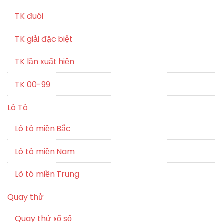
TK đuôi
TK giải đặc biệt
TK lần xuất hiện
TK 00-99
Lô Tô
Lô tô miền Bắc
Lô tô miền Nam
Lô tô miền Trung
Quay thử
Quay thử xổ số