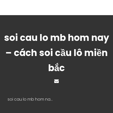
soi cau lo mb hom nay
– cách soi cầu lô miền
bắc
soi cau lo mb hom nay – cách soi cầu lô miền bắc