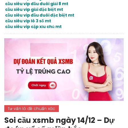
cầu siêu vip đầu đuôi giải 8 mt
cầu siêu vip giải đặc biệt mt
cầu siêu vip đầu đuôi đặc biệt mt
cầu siêu vip lô 3 số mt
cầu siêu vip cặp xỉu chủ mt
Tư vấn lô đề chuẩn xác
Soi cầu xsmb ngày 14/12 – Dự