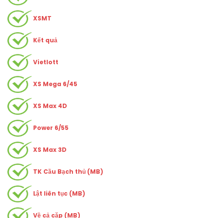
XSMT
Kết quả
Vietlott
XS Mega 6/45
XS Max 4D
Power 6/55
XS Max 3D
TK Cầu Bạch thủ (MB)
Lật liên tục (MB)
Về cả cặp (MB)