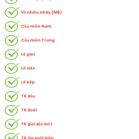
Về nhiều nháy (MB)
Cầu miền Nam
Cầu miền Trung
Lô gan
Lô xiên
Lô kép
TK đầu
TK đuôi
TK giải đặc biệt
TK lần xuất hiện