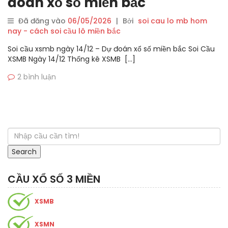
đoán xổ số miền bắc
Đã đăng vào
06/05/2026
|
Bởi
soi cau lo mb hom
nay - cách soi cầu lô miền bắc
Soi cầu xsmb ngày 14/12 – Dự đoán xổ số miền bắc Soi Cầu
XSMB Ngày 14/12 Thống kê XSMB […]
2 bình luận
Search
CẦU XỔ SỐ 3 MIỀN
XSMB
XSMN