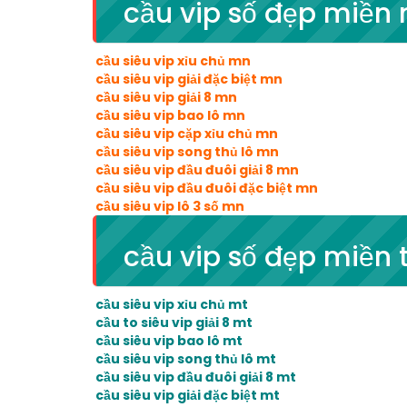
cầu vip số đẹp miền
cầu siêu vip xỉu chủ mn
cầu siêu vip giải đặc biệt mn
cầu siêu vip giải 8 mn
cầu siêu vip bao lô mn
cầu siêu vip cặp xỉu chủ mn
cầu siêu vip song thủ lô mn
cầu siêu vip đầu đuôi giải 8 mn
cầu siêu vip đầu đuôi đặc biệt mn
cầu siêu vip lô 3 số mn
cầu vip số đẹp miền 
cầu siêu vip xỉu chủ mt
cầu to siêu vip giải 8 mt
cầu siêu vip bao lô mt
cầu siêu vip song thủ lô mt
cầu siêu vip đầu đuôi giải 8 mt
cầu siêu vip giải đặc biệt mt