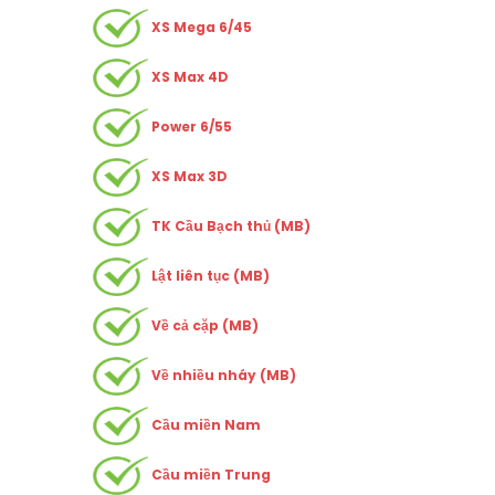
XS Mega 6/45
XS Max 4D
Power 6/55
XS Max 3D
TK Cầu Bạch thủ (MB)
Lật liên tục (MB)
Về cả cặp (MB)
Về nhiều nháy (MB)
Cầu miền Nam
Cầu miền Trung