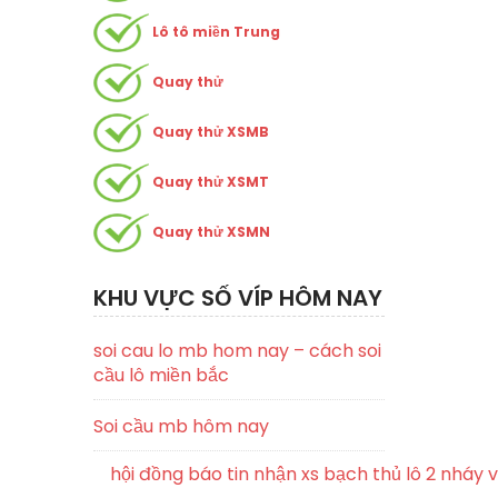
Lô tô miền Trung
Quay thử
Quay thử XSMB
Quay thử XSMT
Quay thử XSMN
KHU VỰC SỐ VÍP HÔM NAY
soi cau lo mb hom nay – cách soi
cầu lô miền bắc
Soi cầu mb hôm nay
hội đồng báo tin nhận xs bạch thủ lô 2 nháy 