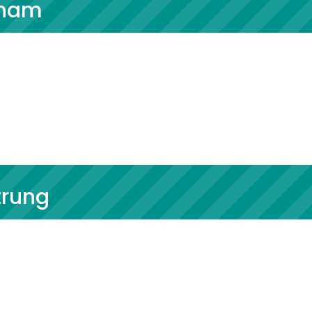
 nam
trung