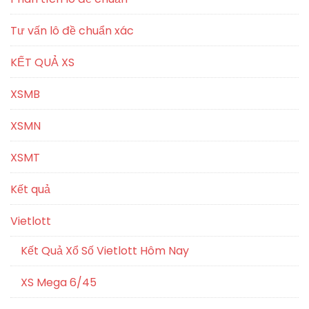
Tư vấn lô đề chuẩn xác
KẾT QUẢ XS
XSMB
XSMN
XSMT
Kết quả
Vietlott
Kết Quả Xổ Số Vietlott Hôm Nay
XS Mega 6/45