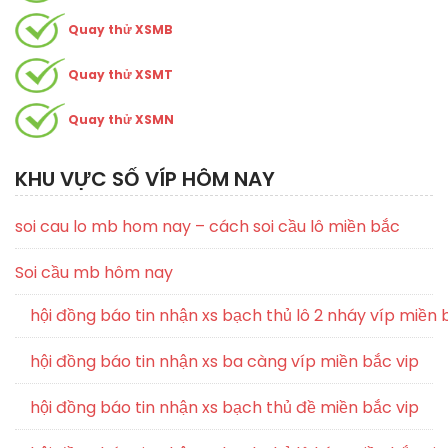
Quay thử XSMB
Quay thử XSMT
Quay thử XSMN
KHU VỰC SỐ VÍP HÔM NAY
soi cau lo mb hom nay – cách soi cầu lô miền bắc
Soi cầu mb hôm nay
hội đồng báo tin nhận xs bạch thủ lô 2 nháy víp miền 
hội đồng báo tin nhận xs ba càng víp miền bắc vip
hội đồng báo tin nhận xs bạch thủ đề miền bắc vip