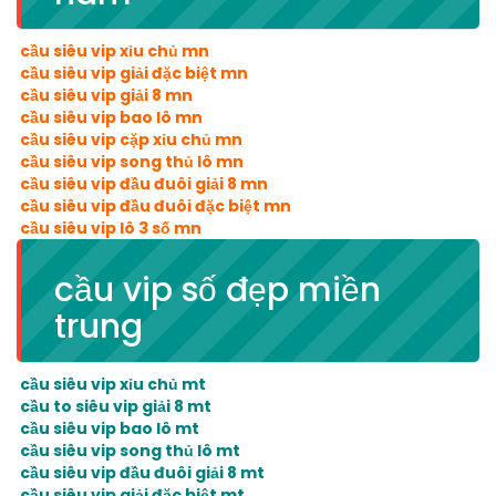
cầu siêu vip xỉu chủ mn
cầu siêu vip giải đặc biệt mn
cầu siêu vip giải 8 mn
cầu siêu vip bao lô mn
cầu siêu vip cặp xỉu chủ mn
cầu siêu vip song thủ lô mn
cầu siêu vip đầu đuôi giải 8 mn
cầu siêu vip đầu đuôi đặc biệt mn
cầu siêu vip lô 3 số mn
cầu vip số đẹp miền
trung
cầu siêu vip xỉu chủ mt
cầu to siêu vip giải 8 mt
cầu siêu vip bao lô mt
cầu siêu vip song thủ lô mt
cầu siêu vip đầu đuôi giải 8 mt
cầu siêu vip giải đặc biệt mt