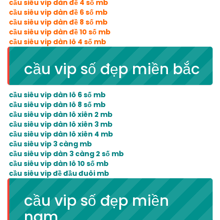
cầu siêu vip dàn đề 4 số mb
cầu siêu vip dàn đề 6 số mb
cầu siêu vip dàn đề 8 số mb
cầu siêu vip dàn đề 10 số mb
cầu siêu vip dàn lô 4 số mb
cầu vip số đẹp miền bắc
cầu siêu vip dàn lô 6 số mb
cầu siêu vip dàn lô 8 số mb
cầu siêu vip dàn lô xiên 2 mb
cầu siêu vip dàn lô xiên 3 mb
cầu siêu vip dàn lô xiên 4 mb
cầu siêu vip 3 càng mb
cầu siêu vip dàn 3 càng 2 số mb
cầu siêu vip dàn lô 10 số mb
cầu siêu vip đề đầu đuôi mb
cầu vip số đẹp miền
nam