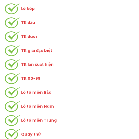
Lô kép
TK đầu
TK đuôi
TK giải đặc biệt
TK lần xuất hiện
TK 00-99
Lô tô miền Bắc
Lô tô miền Nam
Lô tô miền Trung
Quay thử