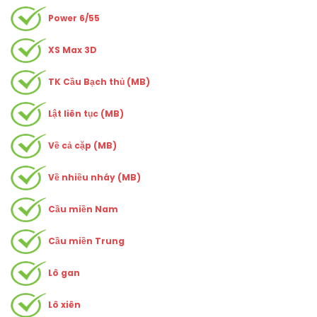
Power 6/55
XS Max 3D
TK Cầu Bạch thủ (MB)
Lật liên tục (MB)
Về cả cặp (MB)
Về nhiều nháy (MB)
Cầu miền Nam
Cầu miền Trung
Lô gan
Lô xiên