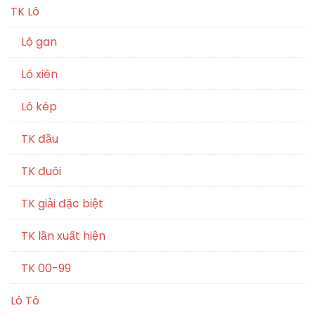
TK Lô
Lô gan
Lô xiên
Lô kép
TK đầu
TK đuôi
TK giải đặc biệt
TK lần xuất hiện
TK 00-99
Lô Tô