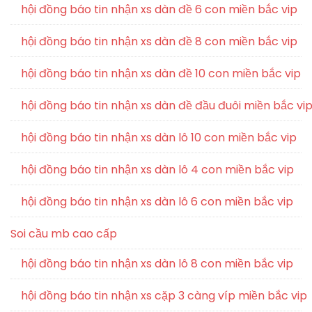
hội đồng báo tin nhận xs dàn đề 6 con miền bắc vip
hội đồng báo tin nhận xs dàn đề 8 con miền bắc vip
hội đồng báo tin nhận xs dàn đề 10 con miền bắc vip
hội đồng báo tin nhận xs dàn đề đầu đuôi miền bắc vi
hội đồng báo tin nhận xs dàn lô 10 con miền bắc vip
hội đồng báo tin nhận xs dàn lô 4 con miền bắc vip
hội đồng báo tin nhận xs dàn lô 6 con miền bắc vip
Soi cầu mb cao cấp
hội đồng báo tin nhận xs dàn lô 8 con miền bắc vip
hội đồng báo tin nhận xs cặp 3 càng víp miền bắc vip