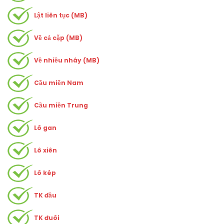
Lật liên tục (MB)
Về cả cặp (MB)
Về nhiều nháy (MB)
Cầu miền Nam
Cầu miền Trung
Lô gan
Lô xiên
Lô kép
TK đầu
TK đuôi