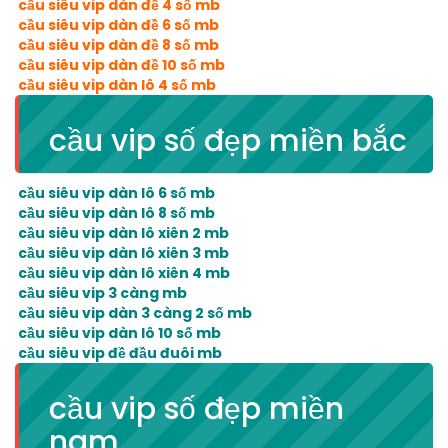
cầu siêu vip dàn đề 4 số mb
cầu siêu vip dàn đề 6 số mb
cầu siêu vip dàn đề 8 số mb
cầu siêu vip dàn đề 10 số mb
cầu siêu vip dàn lô 4 số mb
cầu vip số đẹp miền bắc
cầu siêu vip dàn lô 6 số mb
cầu siêu vip dàn lô 8 số mb
cầu siêu vip dàn lô xiên 2 mb
cầu siêu vip dàn lô xiên 3 mb
cầu siêu vip dàn lô xiên 4 mb
cầu siêu vip 3 càng mb
cầu siêu vip dàn 3 càng 2 số mb
cầu siêu vip dàn lô 10 số mb
cầu siêu vip đề đầu đuôi mb
cầu vip số đẹp miền
nam