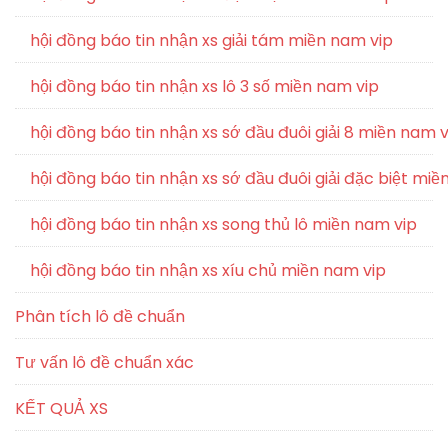
hội đồng báo tin nhận xs giải tám miền nam vip
hội đồng báo tin nhận xs lô 3 số miền nam vip
hội đồng báo tin nhận xs sớ đầu đuôi giải 8 miền nam v
hội đồng báo tin nhận xs sớ đầu đuôi giải đặc biệt miề
hội đồng báo tin nhận xs song thủ lô miền nam vip
hội đồng báo tin nhận xs xíu chủ miền nam vip
Phân tích lô đề chuẩn
Tư vấn lô đề chuẩn xác
KẾT QUẢ XS