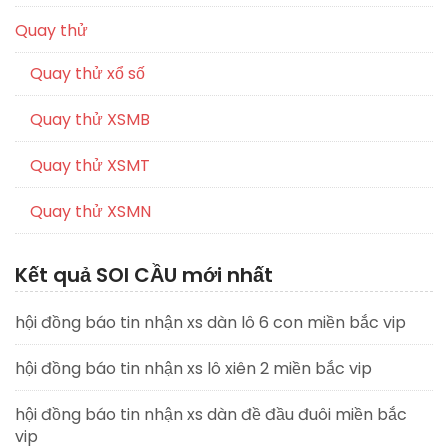
Quay thử
Quay thử xổ số
Quay thử XSMB
Quay thử XSMT
Quay thử XSMN
Kết quả SOI CẦU mới nhất
hội đồng báo tin nhận xs dàn lô 6 con miền bắc vip
hội đồng báo tin nhận xs lô xiên 2 miền bắc vip
hội đồng báo tin nhận xs dàn đề đầu đuôi miền bắc
vip