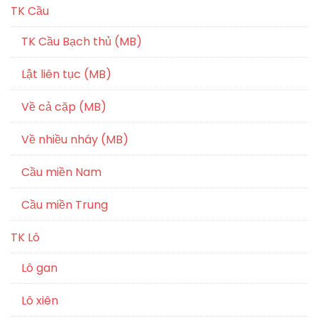
TK Cầu
TK Cầu Bạch thủ (MB)
Lật liên tục (MB)
Về cả cặp (MB)
Về nhiều nháy (MB)
Cầu miền Nam
Cầu miền Trung
TK Lô
Lô gan
Lô xiên