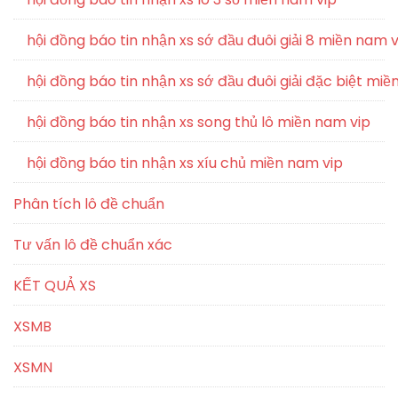
hội đồng báo tin nhận xs sớ đầu đuôi giải 8 miền nam v
hội đồng báo tin nhận xs sớ đầu đuôi giải đặc biệt miề
hội đồng báo tin nhận xs song thủ lô miền nam vip
hội đồng báo tin nhận xs xíu chủ miền nam vip
Phân tích lô đề chuẩn
Tư vấn lô đề chuẩn xác
KẾT QUẢ XS
XSMB
XSMN