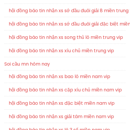
hội đồng báo tin nhận xs sớ đầu đuôi giải 8 miền trung 
hội đồng báo tin nhận xs sớ đầu đuôi giải đặc biệt miền
hội đồng báo tin nhận xs song thủ lô miền trung vip
hội đồng báo tin nhận xs xíu chủ miền trung vip
Soi cầu mn hôm nay
hội đồng báo tin nhận xs bao lô miền nam vip
hội đồng báo tin nhận xs cặp xíu chủ miền nam vip
hội đồng báo tin nhận xs đặc biệt miền nam vip
hội đồng báo tin nhận xs giải tám miền nam vip
hội đồng báo tin nhận xs lô 3 số miền nam vip