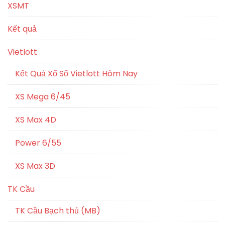
XSMT
Kết quả
Vietlott
Kết Quả Xổ Số Vietlott Hôm Nay
XS Mega 6/45
XS Max 4D
Power 6/55
XS Max 3D
TK Cầu
TK Cầu Bạch thủ (MB)