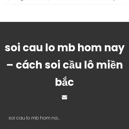
soi cau lo mb hom nay
– cách soi cầu lô miền
bắc
soi cau lo mb hom nay – cách soi cầu lô miền bắc