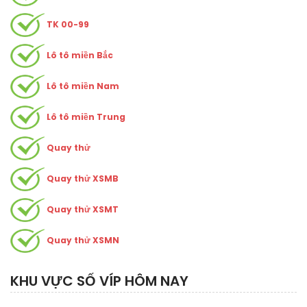
TK 00-99
Lô tô miền Bắc
Lô tô miền Nam
Lô tô miền Trung
Quay thử
Quay thử XSMB
Quay thử XSMT
Quay thử XSMN
KHU VỰC SỐ VÍP HÔM NAY