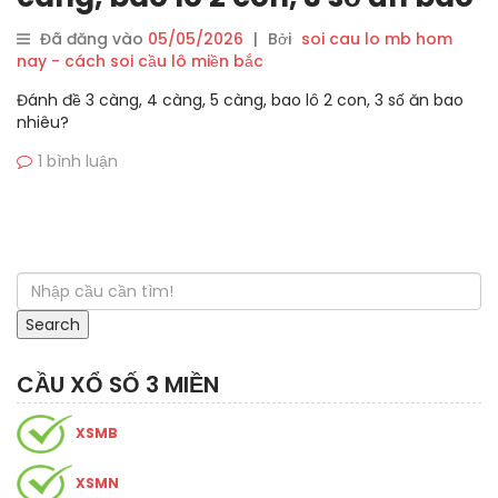
nhiêu?
Đã đăng vào
05/05/2026
|
Bởi
soi cau lo mb hom
nay - cách soi cầu lô miền bắc
Đánh đề 3 càng, 4 càng, 5 càng, bao lô 2 con, 3 số ăn bao
nhiêu?
1 bình luận
Search
CẦU XỔ SỐ 3 MIỀN
XSMB
XSMN