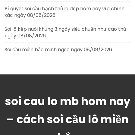
Bí quyết soi cầu bạch thủ lô đẹp hôm nay víp chính
xác ngày 08/08/2026
Soi lô kép nuôi khung 3 ngày siêu chuẩn như cao thủ
ngày 08/08/2026
Soi cầu miền bắc minh ngọc ngày 08/08/2026
soi cau lo mb hom nay
– cách soi cầu lô miền