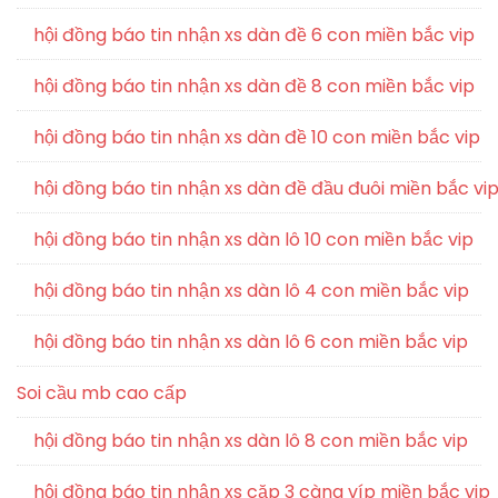
hội đồng báo tin nhận xs dàn đề 6 con miền bắc vip
hội đồng báo tin nhận xs dàn đề 8 con miền bắc vip
hội đồng báo tin nhận xs dàn đề 10 con miền bắc vip
hội đồng báo tin nhận xs dàn đề đầu đuôi miền bắc vi
hội đồng báo tin nhận xs dàn lô 10 con miền bắc vip
hội đồng báo tin nhận xs dàn lô 4 con miền bắc vip
hội đồng báo tin nhận xs dàn lô 6 con miền bắc vip
Soi cầu mb cao cấp
hội đồng báo tin nhận xs dàn lô 8 con miền bắc vip
hội đồng báo tin nhận xs cặp 3 càng víp miền bắc vip