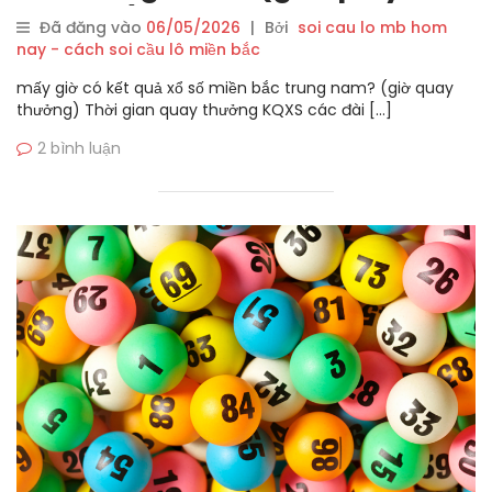
thưởng)
Đã đăng vào
06/05/2026
|
Bởi
soi cau lo mb hom
nay - cách soi cầu lô miền bắc
mấy giờ có kết quả xổ số miền bắc trung nam? (giờ quay
thưởng) Thời gian quay thưởng KQXS các đài […]
2 bình luận