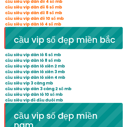
cầu siêu vip dàn đề 4 số mb
cầu siêu vip dàn đề 6 số mb
cầu siêu vip dàn đề 8 số mb
cầu siêu vip dàn đề 10 số mb
cầu siêu vip dàn lô 4 số mb
cầu vip số đẹp miền bắc
cầu siêu vip dàn lô 6 số mb
cầu siêu vip dàn lô 8 số mb
cầu siêu vip dàn lô xiên 2 mb
cầu siêu vip dàn lô xiên 3 mb
cầu siêu vip dàn lô xiên 4 mb
cầu siêu vip 3 càng mb
cầu siêu vip dàn 3 càng 2 số mb
cầu siêu vip dàn lô 10 số mb
cầu siêu vip đề đầu đuôi mb
cầu vip số đẹp miền
nam