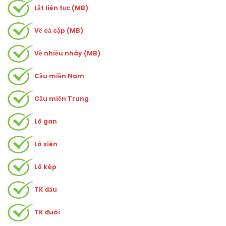
Lật liên tục (MB)
Về cả cặp (MB)
Về nhiều nháy (MB)
Cầu miền Nam
Cầu miền Trung
Lô gan
Lô xiên
Lô kép
TK đầu
TK đuôi