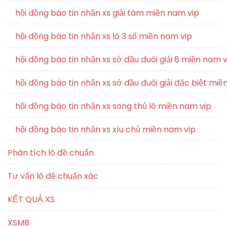
hội đồng báo tin nhận xs giải tám miền nam vip
hội đồng báo tin nhận xs lô 3 số miền nam vip
hội đồng báo tin nhận xs sớ đầu đuôi giải 8 miền nam v
hội đồng báo tin nhận xs sớ đầu đuôi giải đặc biệt miề
hội đồng báo tin nhận xs song thủ lô miền nam vip
hội đồng báo tin nhận xs xíu chủ miền nam vip
Phân tích lô đề chuẩn
Tư vấn lô đề chuẩn xác
KẾT QUẢ XS
XSMB