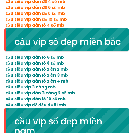
cầu siêu vip dàn đề 4 số mb
cầu siêu vip dàn đề 6 số mb
cầu siêu vip dàn đề 8 số mb
cầu siêu vip dàn đề 10 số mb
cầu siêu vip dàn lô 4 số mb
cầu vip số đẹp miền bắc
cầu siêu vip dàn lô 6 số mb
cầu siêu vip dàn lô 8 số mb
cầu siêu vip dàn lô xiên 2 mb
cầu siêu vip dàn lô xiên 3 mb
cầu siêu vip dàn lô xiên 4 mb
cầu siêu vip 3 càng mb
cầu siêu vip dàn 3 càng 2 số mb
cầu siêu vip dàn lô 10 số mb
cầu siêu vip đề đầu đuôi mb
cầu vip số đẹp miền
nam