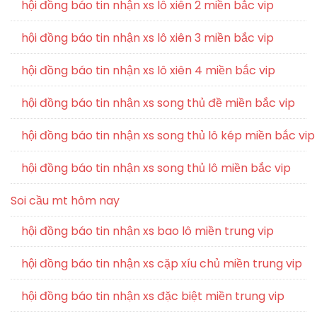
hội đồng báo tin nhận xs lô xiên 2 miền bắc vip
hội đồng báo tin nhận xs lô xiên 3 miền bắc vip
hội đồng báo tin nhận xs lô xiên 4 miền bắc vip
hội đồng báo tin nhận xs song thủ đề miền bắc vip
hội đồng báo tin nhận xs song thủ lô kép miền bắc vip
hội đồng báo tin nhận xs song thủ lô miền bắc vip
Soi cầu mt hôm nay
hội đồng báo tin nhận xs bao lô miền trung vip
hội đồng báo tin nhận xs cặp xíu chủ miền trung vip
hội đồng báo tin nhận xs đặc biệt miền trung vip