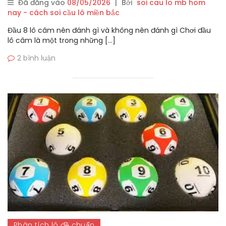
Đã đăng vào
08/05/2026
|
Bởi
soi cau lo mb hom
nay - cách soi cầu lô miền bắc
Đầu 8 lô câm nên đánh gì và không nên đánh gì Chơi đầu
lô câm là một trong những […]
2 bình luận
Phân tích lô đề chuẩn