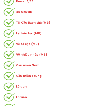
Power 6/55
XS Max 3D
TK Cầu Bạch thủ (MB)
Lật liên tục (MB)
Về cả cặp (MB)
Về nhiều nháy (MB)
Cầu miền Nam
Cầu miền Trung
Lô gan
Lô xiên