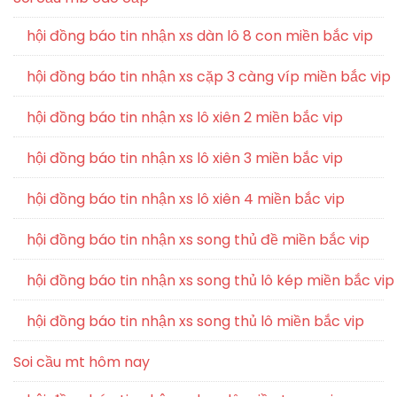
hội đồng báo tin nhận xs dàn lô 8 con miền bắc vip
hội đồng báo tin nhận xs cặp 3 càng víp miền bắc vip
hội đồng báo tin nhận xs lô xiên 2 miền bắc vip
hội đồng báo tin nhận xs lô xiên 3 miền bắc vip
hội đồng báo tin nhận xs lô xiên 4 miền bắc vip
hội đồng báo tin nhận xs song thủ đề miền bắc vip
hội đồng báo tin nhận xs song thủ lô kép miền bắc vip
hội đồng báo tin nhận xs song thủ lô miền bắc vip
Soi cầu mt hôm nay