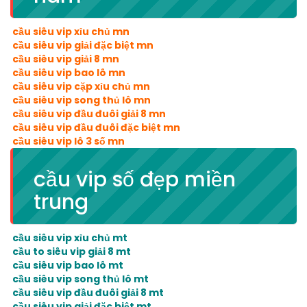
cầu siêu vip xỉu chủ mn
cầu siêu vip giải đặc biệt mn
cầu siêu vip giải 8 mn
cầu siêu vip bao lô mn
cầu siêu vip cặp xỉu chủ mn
cầu siêu vip song thủ lô mn
cầu siêu vip đầu đuôi giải 8 mn
cầu siêu vip đầu đuôi đặc biệt mn
cầu siêu vip lô 3 số mn
cầu vip số đẹp miền
trung
cầu siêu vip xỉu chủ mt
cầu to siêu vip giải 8 mt
cầu siêu vip bao lô mt
cầu siêu vip song thủ lô mt
cầu siêu vip đầu đuôi giải 8 mt
cầu siêu vip giải đặc biệt mt