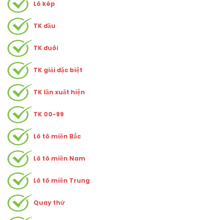
Lô kép
TK đầu
TK đuôi
TK giải đặc biệt
TK lần xuất hiện
TK 00-99
Lô tô miền Bắc
Lô tô miền Nam
Lô tô miền Trung
Quay thử