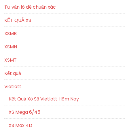
Tư vấn lô đề chuẩn xác
KẾT QUẢ XS
XSMB
XSMN
XSMT
Kết quả
Vietlott
Kết Quả Xổ Số Vietlott Hôm Nay
XS Mega 6/45
XS Max 4D