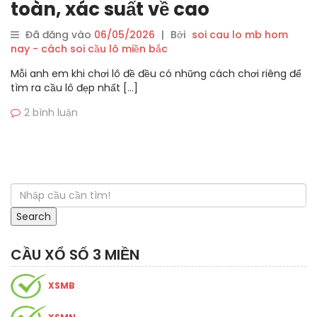
toàn, xác suất về cao
Đã đăng vào
06/05/2026
|
Bởi
soi cau lo mb hom
nay - cách soi cầu lô miền bắc
Mỗi anh em khi chơi lô đề đều có những cách chơi riêng để
tìm ra cầu lô đẹp nhất […]
2 bình luận
Search
CẦU XỔ SỐ 3 MIỀN
XSMB