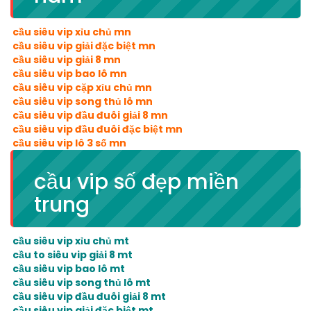
cầu siêu vip xỉu chủ mn
cầu siêu vip giải đặc biệt mn
cầu siêu vip giải 8 mn
cầu siêu vip bao lô mn
cầu siêu vip cặp xỉu chủ mn
cầu siêu vip song thủ lô mn
cầu siêu vip đầu đuôi giải 8 mn
cầu siêu vip đầu đuôi đặc biệt mn
cầu siêu vip lô 3 số mn
cầu vip số đẹp miền
trung
cầu siêu vip xỉu chủ mt
cầu to siêu vip giải 8 mt
cầu siêu vip bao lô mt
cầu siêu vip song thủ lô mt
cầu siêu vip đầu đuôi giải 8 mt
cầu siêu vip giải đặc biệt mt