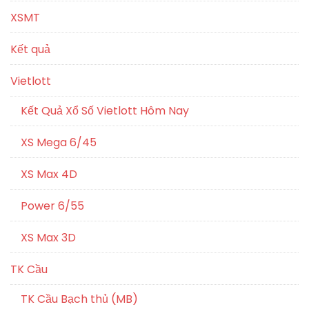
XSMT
Kết quả
Vietlott
Kết Quả Xổ Số Vietlott Hôm Nay
XS Mega 6/45
XS Max 4D
Power 6/55
XS Max 3D
TK Cầu
TK Cầu Bạch thủ (MB)