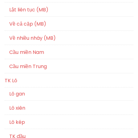
Lật liên tục (MB)
Về cả cặp (MB)
Về nhiều nháy (MB)
Cầu miền Nam
Cầu miền Trung
TK Lô
Lô gan
Lô xiên
Lô kép
TK đầu