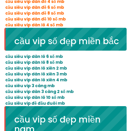
cầu siêu vip dàn đề 4 số mb
cầu siêu vip dàn đề 6 số mb
cầu siêu vip dàn đề 8 số mb
cầu siêu vip dàn đề 10 số mb
cầu siêu vip dàn lô 4 số mb
cầu vip số đẹp miền bắc
cầu siêu vip dàn lô 6 số mb
cầu siêu vip dàn lô 8 số mb
cầu siêu vip dàn lô xiên 2 mb
cầu siêu vip dàn lô xiên 3 mb
cầu siêu vip dàn lô xiên 4 mb
cầu siêu vip 3 càng mb
cầu siêu vip dàn 3 càng 2 số mb
cầu siêu vip dàn lô 10 số mb
cầu siêu vip đề đầu đuôi mb
cầu vip số đẹp miền
nam