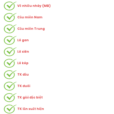
Về nhiều nháy (MB)
Cầu miền Nam
Cầu miền Trung
Lô gan
Lô xiên
Lô kép
TK đầu
TK đuôi
TK giải đặc biệt
TK lần xuất hiện