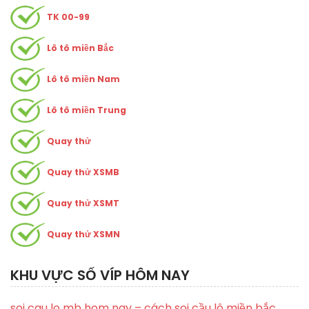
TK 00-99
Lô tô miền Bắc
Lô tô miền Nam
Lô tô miền Trung
Quay thử
Quay thử XSMB
Quay thử XSMT
Quay thử XSMN
KHU VỰC SỐ VÍP HÔM NAY
soi cau lo mb hom nay – cách soi cầu lô miền bắc