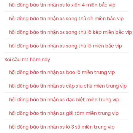
hội đồng báo tin nhận xs lô xiên 4 miền bắc vip
hội đồng báo tin nhận xs song thủ đề miền bắc vip
hội đồng báo tin nhận xs song thủ lô kép miền bắc vip
hội đồng báo tin nhận xs song thủ lô miền bắc vip
Soi cầu mt hôm nay
hội đồng báo tin nhận xs bao lô miền trung vip
hội đồng báo tin nhận xs cặp xíu chủ miền trung vip
hội đồng báo tin nhận xs đặc biệt miền trung vip
hội đồng báo tin nhận xs giải tám miền trung vip
hội đồng báo tin nhận xs lô 3 số miền trung vip