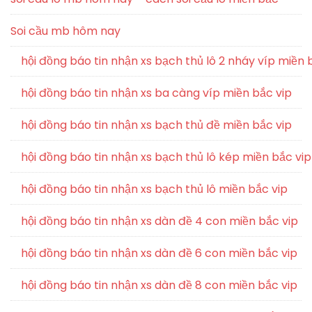
Soi cầu mb hôm nay
hội đồng báo tin nhận xs bạch thủ lô 2 nháy víp miền 
hội đồng báo tin nhận xs ba càng víp miền bắc vip
hội đồng báo tin nhận xs bạch thủ đề miền bắc vip
hội đồng báo tin nhận xs bạch thủ lô kép miền bắc vip
hội đồng báo tin nhận xs bạch thủ lô miền bắc vip
hội đồng báo tin nhận xs dàn đề 4 con miền bắc vip
hội đồng báo tin nhận xs dàn đề 6 con miền bắc vip
hội đồng báo tin nhận xs dàn đề 8 con miền bắc vip