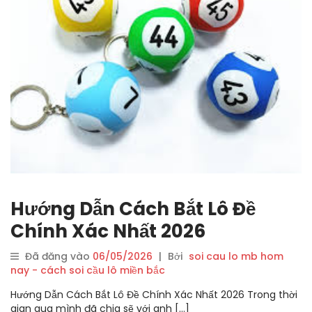
Hướng Dẫn Cách Bắt Lô Đề
Chính Xác Nhất 2026
Đã đăng vào
06/05/2026
|
Bởi
soi cau lo mb hom
nay - cách soi cầu lô miền bắc
Hướng Dẫn Cách Bắt Lô Đề Chính Xác Nhất 2026 Trong thời
gian qua mình đã chia sẽ với anh […]