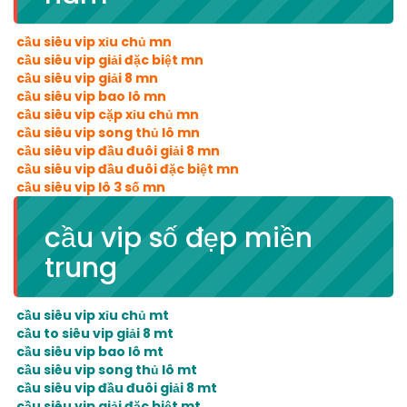
cầu siêu vip xỉu chủ mn
cầu siêu vip giải đặc biệt mn
cầu siêu vip giải 8 mn
cầu siêu vip bao lô mn
cầu siêu vip cặp xỉu chủ mn
cầu siêu vip song thủ lô mn
cầu siêu vip đầu đuôi giải 8 mn
cầu siêu vip đầu đuôi đặc biệt mn
cầu siêu vip lô 3 số mn
cầu vip số đẹp miền
trung
cầu siêu vip xỉu chủ mt
cầu to siêu vip giải 8 mt
cầu siêu vip bao lô mt
cầu siêu vip song thủ lô mt
cầu siêu vip đầu đuôi giải 8 mt
cầu siêu vip giải đặc biệt mt