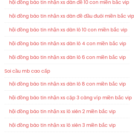
hội đồng báo tin nhận xs dàn đề 10 con miền bắc vip
hội đồng báo tin nhận xs dàn đề đầu đuôi miền bắc vi
hội đồng báo tin nhận xs dàn lô 10 con miền bắc vip
hội đồng báo tin nhận xs dàn lô 4 con miền bắc vip
hội đồng báo tin nhận xs dàn lô 6 con miền bắc vip
Soi cầu mb cao cấp
hội đồng báo tin nhận xs dàn lô 8 con miền bắc vip
hội đồng báo tin nhận xs cặp 3 càng víp miền bắc vip
hội đồng báo tin nhận xs lô xiên 2 miền bắc vip
hội đồng báo tin nhận xs lô xiên 3 miền bắc vip