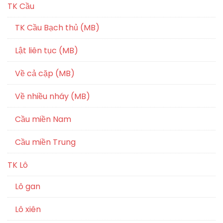
TK Cầu
TK Cầu Bạch thủ (MB)
Lật liên tục (MB)
Về cả cặp (MB)
Về nhiều nháy (MB)
Cầu miền Nam
Cầu miền Trung
TK Lô
Lô gan
Lô xiên