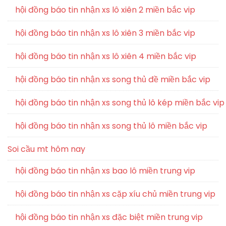
hội đồng báo tin nhận xs lô xiên 2 miền bắc vip
hội đồng báo tin nhận xs lô xiên 3 miền bắc vip
hội đồng báo tin nhận xs lô xiên 4 miền bắc vip
hội đồng báo tin nhận xs song thủ đề miền bắc vip
hội đồng báo tin nhận xs song thủ lô kép miền bắc vip
hội đồng báo tin nhận xs song thủ lô miền bắc vip
Soi cầu mt hôm nay
hội đồng báo tin nhận xs bao lô miền trung vip
hội đồng báo tin nhận xs cặp xíu chủ miền trung vip
hội đồng báo tin nhận xs đặc biệt miền trung vip