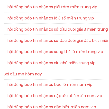
hội đồng báo tin nhận xs giải tám miền trung vip
hội đồng báo tin nhận xs lô 3 số miền trung vip
hội đồng báo tin nhận xs sớ đầu đuôi giải 8 miền trung 
hội đồng báo tin nhận xs sớ đầu đuôi giải đặc biệt miền
hội đồng báo tin nhận xs song thủ lô miền trung vip
hội đồng báo tin nhận xs xíu chủ miền trung vip
Soi cầu mn hôm nay
hội đồng báo tin nhận xs bao lô miền nam vip
hội đồng báo tin nhận xs cặp xíu chủ miền nam vip
hội đồng báo tin nhận xs đặc biệt miền nam vip