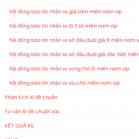
hội đồng báo tin nhận xs giải tám miền nam vip
hội đồng báo tin nhận xs lô 3 số miền nam vip
hội đồng báo tin nhận xs sớ đầu đuôi giải 8 miền nam v
hội đồng báo tin nhận xs sớ đầu đuôi giải đặc biệt miề
hội đồng báo tin nhận xs song thủ lô miền nam vip
hội đồng báo tin nhận xs xíu chủ miền nam vip
Phân tích lô đề chuẩn
Tư vấn lô đề chuẩn xác
KẾT QUẢ XS