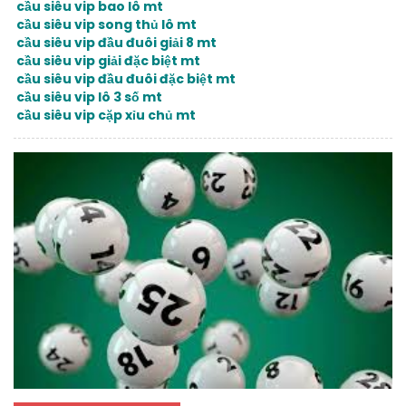
cầu siêu vip bao lô mt
cầu siêu vip song thủ lô mt
cầu siêu vip đầu đuôi giải 8 mt
cầu siêu vip giải đặc biệt mt
cầu siêu vip đầu đuôi đặc biệt mt
cầu siêu vip lô 3 số mt
cầu siêu vip cặp xỉu chủ mt