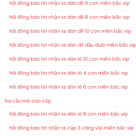
hội đồng báo tin nhận xs dàn đề 6 con miền bắc vip
hội đồng báo tin nhận xs dàn đề 8 con miền bắc vip
hội đồng báo tin nhận xs dàn đề 10 con miền bắc vip
hội đồng báo tin nhận xs dàn đề đầu đuôi miền bắc vi
hội đồng báo tin nhận xs dàn lô 10 con miền bắc vip
hội đồng báo tin nhận xs dàn lô 4 con miền bắc vip
hội đồng báo tin nhận xs dàn lô 6 con miền bắc vip
Soi cầu mb cao cấp
hội đồng báo tin nhận xs dàn lô 8 con miền bắc vip
hội đồng báo tin nhận xs cặp 3 càng víp miền bắc vip