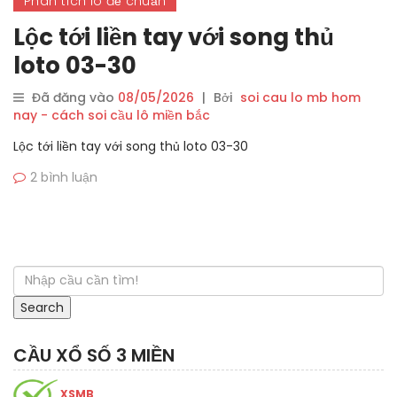
Phân tích lô đề chuẩn
Lộc tới liền tay với song thủ
loto 03-30
Đã đăng vào
08/05/2026
|
Bởi
soi cau lo mb hom
nay - cách soi cầu lô miền bắc
Lộc tới liền tay với song thủ loto 03-30
2 bình luận
Search
CẦU XỔ SỐ 3 MIỀN
XSMB