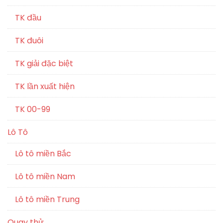
TK đầu
TK đuôi
TK giải đặc biệt
TK lần xuất hiện
TK 00-99
Lô Tô
Lô tô miền Bắc
Lô tô miền Nam
Lô tô miền Trung
Quay thử