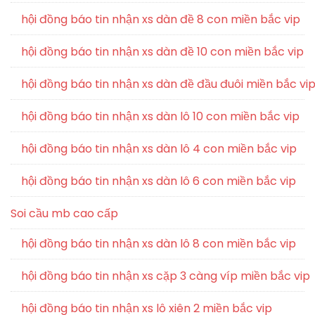
hội đồng báo tin nhận xs dàn đề 8 con miền bắc vip
hội đồng báo tin nhận xs dàn đề 10 con miền bắc vip
hội đồng báo tin nhận xs dàn đề đầu đuôi miền bắc vi
hội đồng báo tin nhận xs dàn lô 10 con miền bắc vip
hội đồng báo tin nhận xs dàn lô 4 con miền bắc vip
hội đồng báo tin nhận xs dàn lô 6 con miền bắc vip
Soi cầu mb cao cấp
hội đồng báo tin nhận xs dàn lô 8 con miền bắc vip
hội đồng báo tin nhận xs cặp 3 càng víp miền bắc vip
hội đồng báo tin nhận xs lô xiên 2 miền bắc vip