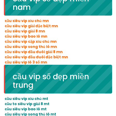
nam
cầu siêu vip xỉu chủ mn
cầu siêu vip giải đặc biệt mn
cầu siêu vip giải 8 mn
cầu siêu vip bao lô mn
cầu siêu vip cặp xỉu chủ mn
cầu siêu vip song thủ lô mn
cầu siêu vip đầu đuôi giải 8 mn
cầu siêu vip đầu đuôi đặc biệt mn
cầu siêu vip lô 3 số mn
cầu vip số đẹp miền
trung
cầu siêu vip xỉu chủ mt
cầu to siêu vip giải 8 mt
cầu siêu vip bao lô mt
cầu siêu vip song thủ lô mt