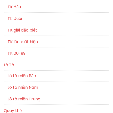
TK đầu
TK đuôi
TK giải đặc biệt
TK lần xuất hiện
TK 00-99
Lô Tô
Lô tô miền Bắc
Lô tô miền Nam
Lô tô miền Trung
Quay thử