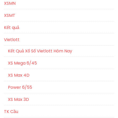
XSMN
XSMT
Kết quả
Vietlott
Kết Quả Xổ Số Vietlott Hôm Nay
XS Mega 6/45
XS Max 4D
Power 6/55
XS Max 3D
TK Cầu