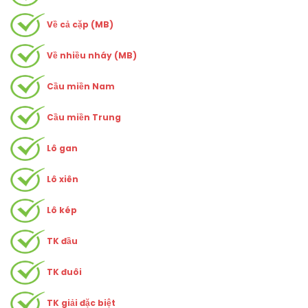
Về cả cặp (MB)
Về nhiều nháy (MB)
Cầu miền Nam
Cầu miền Trung
Lô gan
Lô xiên
Lô kép
TK đầu
TK đuôi
TK giải đặc biệt