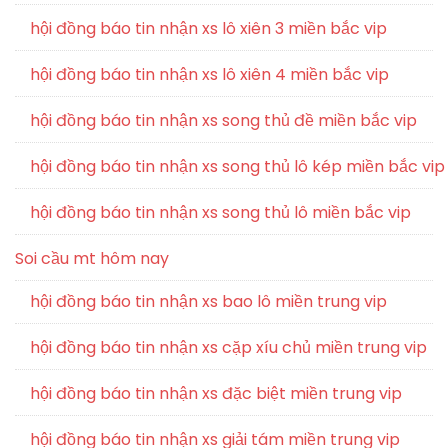
hội đồng báo tin nhận xs lô xiên 3 miền bắc vip
hội đồng báo tin nhận xs lô xiên 4 miền bắc vip
hội đồng báo tin nhận xs song thủ đề miền bắc vip
hội đồng báo tin nhận xs song thủ lô kép miền bắc vip
hội đồng báo tin nhận xs song thủ lô miền bắc vip
Soi cầu mt hôm nay
hội đồng báo tin nhận xs bao lô miền trung vip
hội đồng báo tin nhận xs cặp xíu chủ miền trung vip
hội đồng báo tin nhận xs đặc biệt miền trung vip
hội đồng báo tin nhận xs giải tám miền trung vip