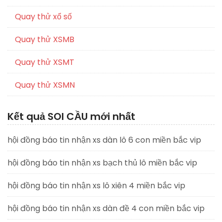
Quay thử xổ số
Quay thử XSMB
Quay thử XSMT
Quay thử XSMN
Kết quả SOI CẦU mới nhất
hội đồng báo tin nhận xs dàn lô 6 con miền bắc vip
hội đồng báo tin nhận xs bạch thủ lô miền bắc vip
hội đồng báo tin nhận xs lô xiên 4 miền bắc vip
hội đồng báo tin nhận xs dàn đề 4 con miền bắc vip