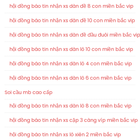
hội đồng báo tin nhận xs dàn đề 8 con miền bắc vip
hội đồng báo tin nhận xs dàn đề 10 con miền bắc vip
hội đồng báo tin nhận xs dàn đề đầu đuôi miền bắc vi
hội đồng báo tin nhận xs dàn lô 10 con miền bắc vip
hội đồng báo tin nhận xs dàn lô 4 con miền bắc vip
hội đồng báo tin nhận xs dàn lô 6 con miền bắc vip
Soi cầu mb cao cấp
hội đồng báo tin nhận xs dàn lô 8 con miền bắc vip
hội đồng báo tin nhận xs cặp 3 càng víp miền bắc vip
hội đồng báo tin nhận xs lô xiên 2 miền bắc vip