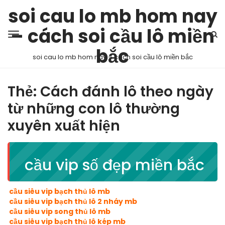
soi cau lo mb hom nay
– cách soi cầu lô miền
bắc
soi cau lo mb hom nay – cách soi cầu lô miền bắc
Thẻ:
Cách đánh lô theo ngày
từ những con lô thường
xuyên xuất hiện
cầu vip số đẹp miền bắc
cầu siêu vip bạch thủ lô mb
cầu siêu vip bạch thủ lô 2 nháy mb
cầu siêu vip song thủ lô mb
cầu siêu vip bạch thủ lô kép mb