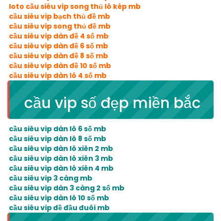
loto cầu siêu vip song thủ lô kép mb
cầu siêu vip bạch thủ đề mb
cầu siêu vip song thủ đề mb
cầu siêu vip dàn đề 4 số mb
cầu siêu vip dàn đề 6 số mb
cầu siêu vip dàn đề 8 số mb
cầu siêu vip dàn đề 10 số mb
cầu siêu vip dàn lô 4 số mb
cầu vip số đẹp miền bắc
cầu siêu vip dàn lô 6 số mb
cầu siêu vip dàn lô 8 số mb
cầu siêu vip dàn lô xiên 2 mb
cầu siêu vip dàn lô xiên 3 mb
cầu siêu vip dàn lô xiên 4 mb
cầu siêu vip 3 càng mb
cầu siêu vip dàn 3 càng 2 số mb
cầu siêu vip dàn lô 10 số mb
cầu siêu vip đề đầu đuôi mb