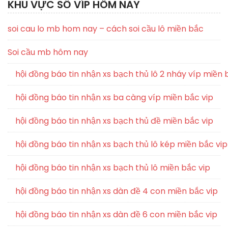
KHU VỰC SỐ VÍP HÔM NAY
soi cau lo mb hom nay – cách soi cầu lô miền bắc
Soi cầu mb hôm nay
hội đồng báo tin nhận xs bạch thủ lô 2 nháy víp miền 
hội đồng báo tin nhận xs ba càng víp miền bắc vip
hội đồng báo tin nhận xs bạch thủ đề miền bắc vip
hội đồng báo tin nhận xs bạch thủ lô kép miền bắc vip
hội đồng báo tin nhận xs bạch thủ lô miền bắc vip
hội đồng báo tin nhận xs dàn đề 4 con miền bắc vip
hội đồng báo tin nhận xs dàn đề 6 con miền bắc vip