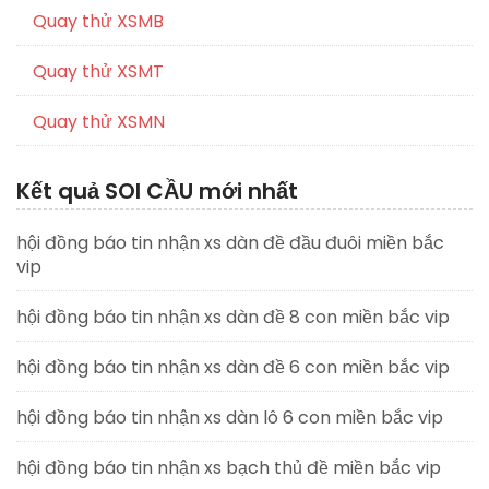
Quay thử XSMB
Quay thử XSMT
Quay thử XSMN
Kết quả SOI CẦU mới nhất
hội đồng báo tin nhận xs dàn đề đầu đuôi miền bắc
vip
hội đồng báo tin nhận xs dàn đề 8 con miền bắc vip
hội đồng báo tin nhận xs dàn đề 6 con miền bắc vip
hội đồng báo tin nhận xs dàn lô 6 con miền bắc vip
hội đồng báo tin nhận xs bạch thủ đề miền bắc vip