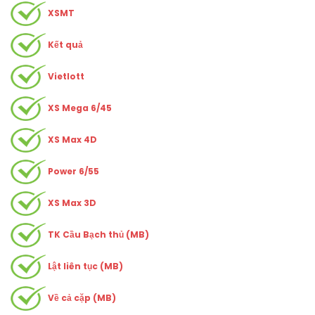
XSMT
Kết quả
Vietlott
XS Mega 6/45
XS Max 4D
Power 6/55
XS Max 3D
TK Cầu Bạch thủ (MB)
Lật liên tục (MB)
Về cả cặp (MB)