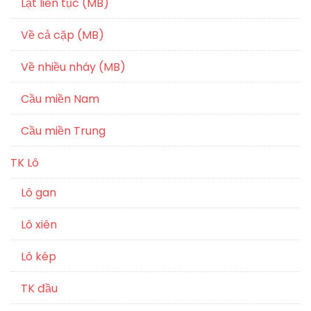
Lật liên tục (MB)
Về cả cặp (MB)
Về nhiều nháy (MB)
Cầu miền Nam
Cầu miền Trung
TK Lô
Lô gan
Lô xiên
Lô kép
TK đầu