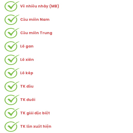
Về nhiều nháy (MB)
Cầu miền Nam
Cầu miền Trung
Lô gan
Lô xiên
Lô kép
TK đầu
TK đuôi
TK giải đặc biệt
TK lần xuất hiện