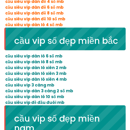
cầu siêu vip dàn đề 4 số mb
cầu siêu vip dàn đề 6 số mb
cầu siêu vip dàn đề 8 số mb
cầu siêu vip dàn đề 10 số mb
cầu siêu vip dàn lô 4 số mb
cầu vip số đẹp miền bắc
cầu siêu vip dàn lô 6 số mb
cầu siêu vip dàn lô 8 số mb
cầu siêu vip dàn lô xiên 2 mb
cầu siêu vip dàn lô xiên 3 mb
cầu siêu vip dàn lô xiên 4 mb
cầu siêu vip 3 càng mb
cầu siêu vip dàn 3 càng 2 số mb
cầu siêu vip dàn lô 10 số mb
cầu siêu vip đề đầu đuôi mb
cầu vip số đẹp miền
nam