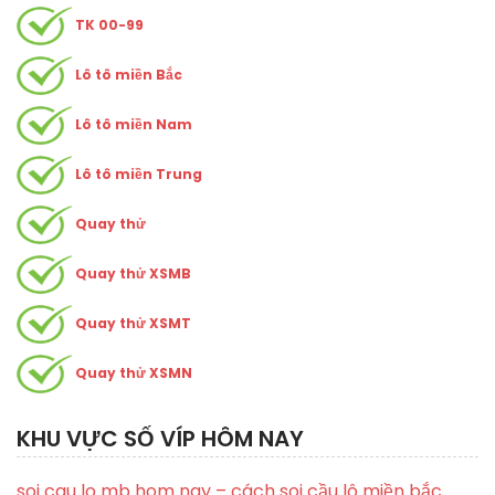
TK 00-99
Lô tô miền Bắc
Lô tô miền Nam
Lô tô miền Trung
Quay thử
Quay thử XSMB
Quay thử XSMT
Quay thử XSMN
KHU VỰC SỐ VÍP HÔM NAY
soi cau lo mb hom nay – cách soi cầu lô miền bắc