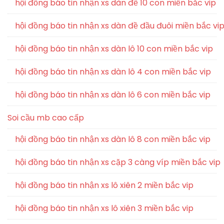
hội đồng báo tin nhận xs dàn đề 10 con miền bắc vip
hội đồng báo tin nhận xs dàn đề đầu đuôi miền bắc vi
hội đồng báo tin nhận xs dàn lô 10 con miền bắc vip
hội đồng báo tin nhận xs dàn lô 4 con miền bắc vip
hội đồng báo tin nhận xs dàn lô 6 con miền bắc vip
Soi cầu mb cao cấp
hội đồng báo tin nhận xs dàn lô 8 con miền bắc vip
hội đồng báo tin nhận xs cặp 3 càng víp miền bắc vip
hội đồng báo tin nhận xs lô xiên 2 miền bắc vip
hội đồng báo tin nhận xs lô xiên 3 miền bắc vip