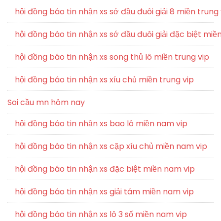
hội đồng báo tin nhận xs sớ đầu đuôi giải 8 miền trung 
hội đồng báo tin nhận xs sớ đầu đuôi giải đặc biệt miền
hội đồng báo tin nhận xs song thủ lô miền trung vip
hội đồng báo tin nhận xs xíu chủ miền trung vip
Soi cầu mn hôm nay
hội đồng báo tin nhận xs bao lô miền nam vip
hội đồng báo tin nhận xs cặp xíu chủ miền nam vip
hội đồng báo tin nhận xs đặc biệt miền nam vip
hội đồng báo tin nhận xs giải tám miền nam vip
hội đồng báo tin nhận xs lô 3 số miền nam vip