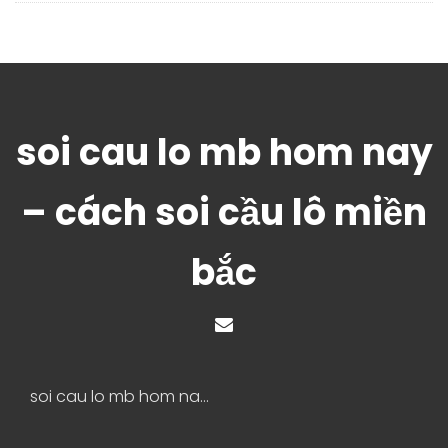
soi cau lo mb hom nay
– cách soi cầu lô miền
bắc
soi cau lo mb hom nay – cách soi cầu lô miền bắc