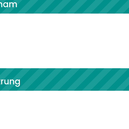
 nam
trung