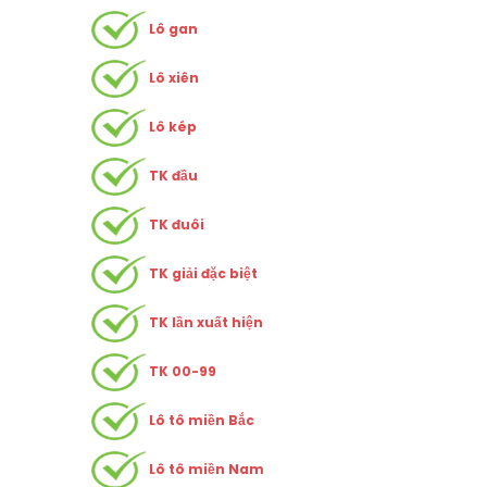
Lô gan
Lô xiên
Lô kép
TK đầu
TK đuôi
TK giải đặc biệt
TK lần xuất hiện
TK 00-99
Lô tô miền Bắc
Lô tô miền Nam