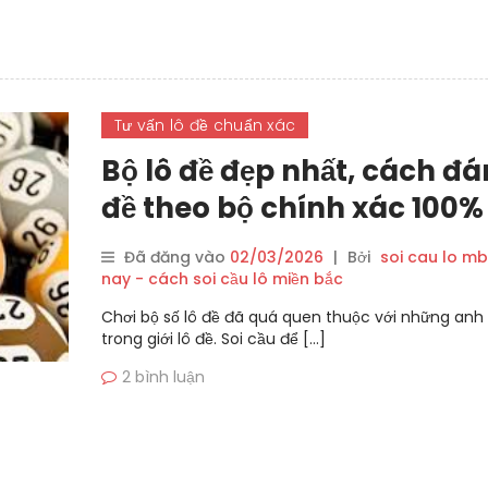
Tư vấn lô đề chuẩn xác
Bộ lô đề đẹp nhất, cách đ
đề theo bộ chính xác 100%
Đã đăng vào
02/03/2026
|
Bởi
soi cau lo m
nay - cách soi cầu lô miền bắc
Chơi bộ số lô đề đã quá quen thuộc với những an
trong giới lô đề. Soi cầu để […]
2 bình luận