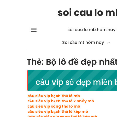
soi cau lo m
soi cau lo mb hom nay 
Soi cầu mt hôm nay
Thẻ:
Bộ lô đề đẹp nhấ
cầu vip số đẹp miền 
cầu siêu vip bạch thủ lô mb
cầu siêu vip bạch thủ lô 2 nháy mb
cầu siêu vip song thủ lô mb
cầu siêu vip bạch thủ lô kép mb
loto cầu siêu vip song thủ lô kép mb