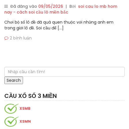
Đã đăng vào
09/05/2026
|
Bởi
soi cau lo mb hom
nay - cách soi cầu lô miền bắc
Chơi bộ số lô đề đã quá quen thuộc với những anh em
trong giới lô đề. Soi cầu để […]
2 bình luận
Search
CẦU XỔ SỐ 3 MIỀN
XSMB
XSMN