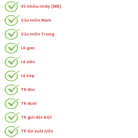
Về nhiều nháy (MB)
Cầu miền Nam
Cầu miền Trung
Lô gan
Lô xiên
Lô kép
TK đầu
TK đuôi
TK giải đặc biệt
TK lần xuất hiện