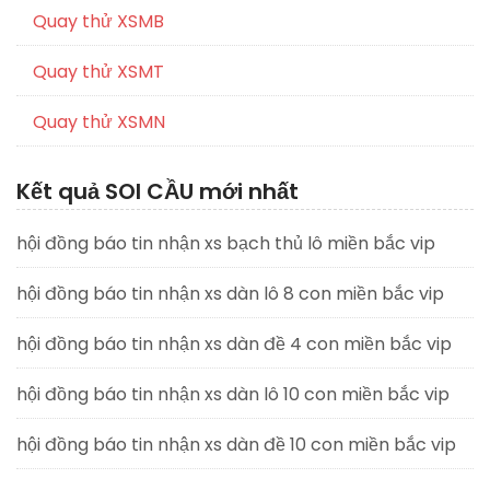
Quay thử XSMB
Quay thử XSMT
Quay thử XSMN
Kết quả SOI CẦU mới nhất
hội đồng báo tin nhận xs bạch thủ lô miền bắc vip
hội đồng báo tin nhận xs dàn lô 8 con miền bắc vip
hội đồng báo tin nhận xs dàn đề 4 con miền bắc vip
hội đồng báo tin nhận xs dàn lô 10 con miền bắc vip
hội đồng báo tin nhận xs dàn đề 10 con miền bắc vip