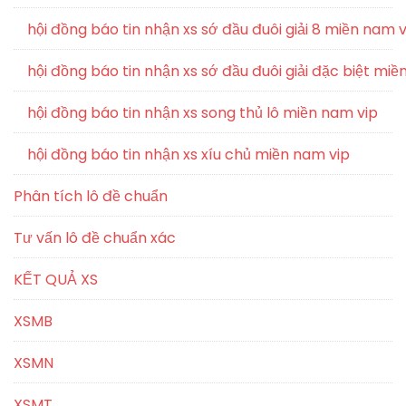
hội đồng báo tin nhận xs sớ đầu đuôi giải 8 miền nam v
hội đồng báo tin nhận xs sớ đầu đuôi giải đặc biệt miề
hội đồng báo tin nhận xs song thủ lô miền nam vip
hội đồng báo tin nhận xs xíu chủ miền nam vip
Phân tích lô đề chuẩn
Tư vấn lô đề chuẩn xác
KẾT QUẢ XS
XSMB
XSMN
XSMT