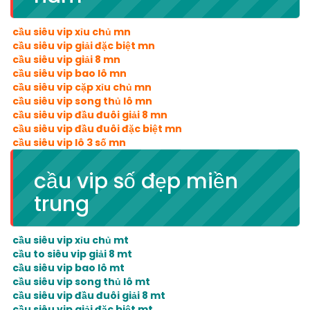
cầu siêu vip xỉu chủ mn
cầu siêu vip giải đặc biệt mn
cầu siêu vip giải 8 mn
cầu siêu vip bao lô mn
cầu siêu vip cặp xỉu chủ mn
cầu siêu vip song thủ lô mn
cầu siêu vip đầu đuôi giải 8 mn
cầu siêu vip đầu đuôi đặc biệt mn
cầu siêu vip lô 3 số mn
cầu vip số đẹp miền
trung
cầu siêu vip xỉu chủ mt
cầu to siêu vip giải 8 mt
cầu siêu vip bao lô mt
cầu siêu vip song thủ lô mt
cầu siêu vip đầu đuôi giải 8 mt
cầu siêu vip giải đặc biệt mt