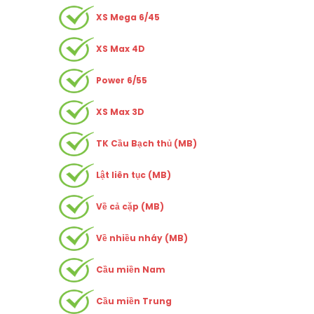
XS Mega 6/45
XS Max 4D
Power 6/55
XS Max 3D
TK Cầu Bạch thủ (MB)
Lật liên tục (MB)
Về cả cặp (MB)
Về nhiều nháy (MB)
Cầu miền Nam
Cầu miền Trung