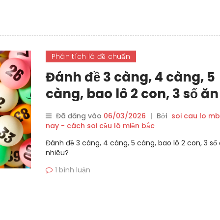
Phân tích lô đề chuẩn
Đánh đề 3 càng, 4 càng, 5
càng, bao lô 2 con, 3 số ăn
bao nhiêu?
Đã đăng vào
06/03/2026
|
Bởi
soi cau lo m
nay - cách soi cầu lô miền bắc
Đánh đề 3 càng, 4 càng, 5 càng, bao lô 2 con, 3 số
nhiêu?
1 bình luận