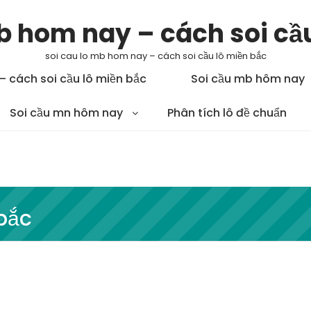
b hom nay – cách soi cầ
soi cau lo mb hom nay – cách soi cầu lô miền bắc
– cách soi cầu lô miền bắc
Soi cầu mb hôm nay
Soi cầu mn hôm nay
Phân tích lô đề chuẩn
bắc