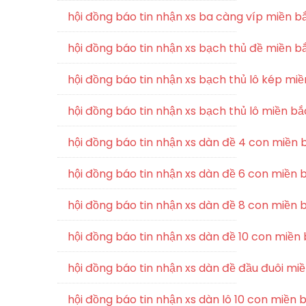
hội đồng báo tin nhận xs ba càng víp miền bắ
hội đồng báo tin nhận xs bạch thủ đề miền bắ
hội đồng báo tin nhận xs bạch thủ lô kép miề
hội đồng báo tin nhận xs bạch thủ lô miền bắ
hội đồng báo tin nhận xs dàn đề 4 con miền 
hội đồng báo tin nhận xs dàn đề 6 con miền b
hội đồng báo tin nhận xs dàn đề 8 con miền b
hội đồng báo tin nhận xs dàn đề 10 con miền 
hội đồng báo tin nhận xs dàn đề đầu đuôi miề
hội đồng báo tin nhận xs dàn lô 10 con miền b