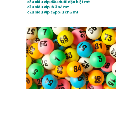
cầu siêu vip đầu đuôi đặc biệt mt
cầu siêu vip lô 3 số mt
cầu siêu vip cặp xỉu chủ mt