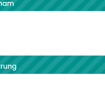
 nam
trung