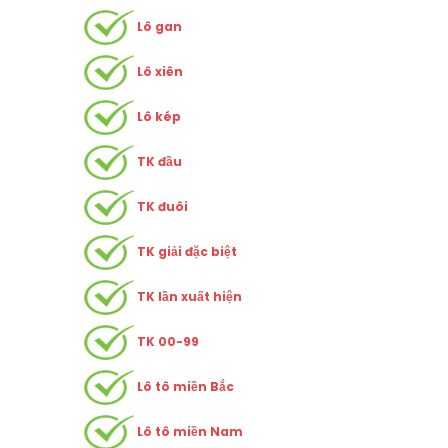
Lô gan
Lô xiên
Lô kép
TK đầu
TK đuôi
TK giải đặc biệt
TK lần xuất hiện
TK 00-99
Lô tô miền Bắc
Lô tô miền Nam