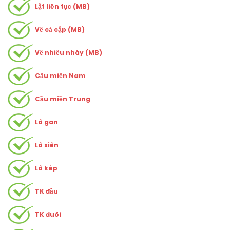
Lật liên tục (MB)
Về cả cặp (MB)
Về nhiều nháy (MB)
Cầu miền Nam
Cầu miền Trung
Lô gan
Lô xiên
Lô kép
TK đầu
TK đuôi