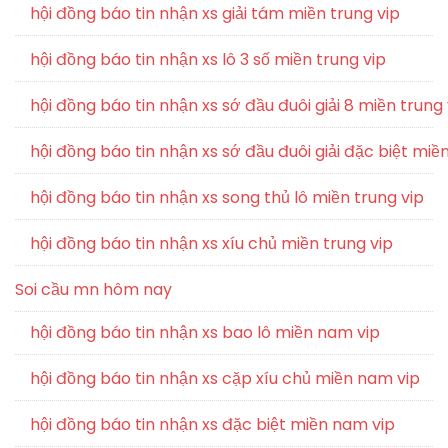
hội đồng báo tin nhận xs giải tám miền trung vip
hội đồng báo tin nhận xs lô 3 số miền trung vip
hội đồng báo tin nhận xs sớ đầu đuôi giải 8 miền trung 
hội đồng báo tin nhận xs sớ đầu đuôi giải đặc biệt miền
hội đồng báo tin nhận xs song thủ lô miền trung vip
hội đồng báo tin nhận xs xíu chủ miền trung vip
Soi cầu mn hôm nay
hội đồng báo tin nhận xs bao lô miền nam vip
hội đồng báo tin nhận xs cặp xíu chủ miền nam vip
hội đồng báo tin nhận xs đặc biệt miền nam vip