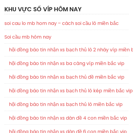
KHU VỰC SỐ VÍP HÔM NAY
soi cau lo mb hom nay – cách soi cầu lô miền bắc
Soi cầu mb hôm nay
hội đồng báo tin nhận xs bạch thủ lô 2 nháy víp miền 
hội đồng báo tin nhận xs ba càng víp miền bắc vip
hội đồng báo tin nhận xs bạch thủ đề miền bắc vip
hội đồng báo tin nhận xs bạch thủ lô kép miền bắc vip
hội đồng báo tin nhận xs bạch thủ lô miền bắc vip
hội đồng báo tin nhận xs dàn đề 4 con miền bắc vip
hội đồng báo tin nhận xs dàn đề 6 con miền bắc vip