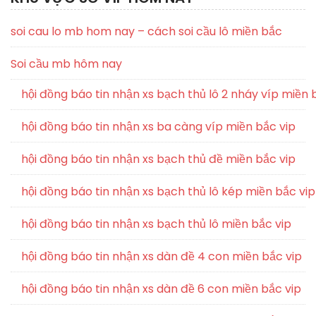
soi cau lo mb hom nay – cách soi cầu lô miền bắc
Soi cầu mb hôm nay
hội đồng báo tin nhận xs bạch thủ lô 2 nháy víp miền 
hội đồng báo tin nhận xs ba càng víp miền bắc vip
hội đồng báo tin nhận xs bạch thủ đề miền bắc vip
hội đồng báo tin nhận xs bạch thủ lô kép miền bắc vip
hội đồng báo tin nhận xs bạch thủ lô miền bắc vip
hội đồng báo tin nhận xs dàn đề 4 con miền bắc vip
hội đồng báo tin nhận xs dàn đề 6 con miền bắc vip