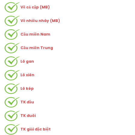
Về cả cặp (MB)
Về nhiều nháy (MB)
Cầu miền Nam
Cầu miền Trung
Lô gan
Lô xiên
Lô kép
TK đầu
TK đuôi
TK giải đặc biệt