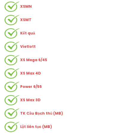
XSMN
XSMT
Kết quả
Vietlott
XS Mega 6/45
XS Max 4D
Power 6/55
XS Max 3D
TK Cầu Bạch thủ (MB)
Lật liên tục (MB)