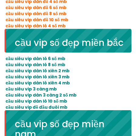
cầu siêu vip dàn đề 4 số mb
cầu siêu vip dàn đề 6 số mb
cầu siêu vip dàn đề 8 số mb
cầu siêu vip dàn đề 10 số mb
cầu siêu vip dàn lô 4 số mb
cầu vip số đẹp miền bắc
cầu siêu vip dàn lô 6 số mb
cầu siêu vip dàn lô 8 số mb
cầu siêu vip dàn lô xiên 2 mb
cầu siêu vip dàn lô xiên 3 mb
cầu siêu vip dàn lô xiên 4 mb
cầu siêu vip 3 càng mb
cầu siêu vip dàn 3 càng 2 số mb
cầu siêu vip dàn lô 10 số mb
cầu siêu vip đề đầu đuôi mb
cầu vip số đẹp miền
nam