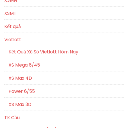
XSMN
XSMT
Kết quả
Vietlott
Kết Quả Xổ Số Vietlott Hôm Nay
XS Mega 6/45
XS Max 4D
Power 6/55
XS Max 3D
TK Cầu