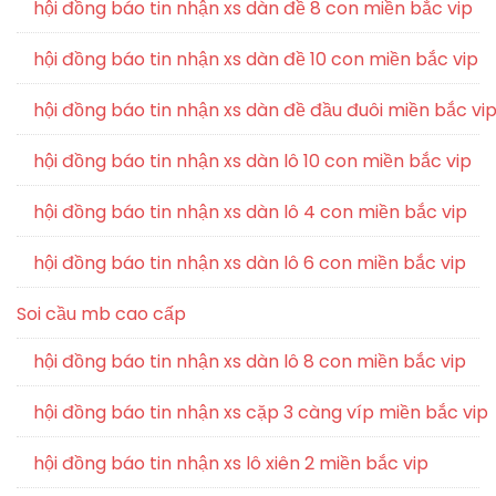
hội đồng báo tin nhận xs dàn đề 8 con miền bắc vip
hội đồng báo tin nhận xs dàn đề 10 con miền bắc vip
hội đồng báo tin nhận xs dàn đề đầu đuôi miền bắc vi
hội đồng báo tin nhận xs dàn lô 10 con miền bắc vip
hội đồng báo tin nhận xs dàn lô 4 con miền bắc vip
hội đồng báo tin nhận xs dàn lô 6 con miền bắc vip
Soi cầu mb cao cấp
hội đồng báo tin nhận xs dàn lô 8 con miền bắc vip
hội đồng báo tin nhận xs cặp 3 càng víp miền bắc vip
hội đồng báo tin nhận xs lô xiên 2 miền bắc vip