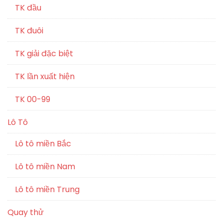
TK đầu
TK đuôi
TK giải đặc biệt
TK lần xuất hiện
TK 00-99
Lô Tô
Lô tô miền Bắc
Lô tô miền Nam
Lô tô miền Trung
Quay thử