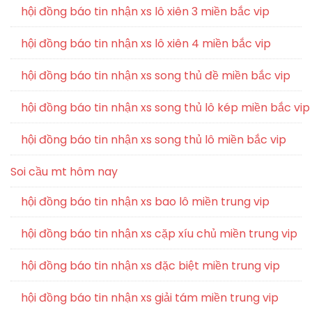
hội đồng báo tin nhận xs lô xiên 3 miền bắc vip
hội đồng báo tin nhận xs lô xiên 4 miền bắc vip
hội đồng báo tin nhận xs song thủ đề miền bắc vip
hội đồng báo tin nhận xs song thủ lô kép miền bắc vip
hội đồng báo tin nhận xs song thủ lô miền bắc vip
Soi cầu mt hôm nay
hội đồng báo tin nhận xs bao lô miền trung vip
hội đồng báo tin nhận xs cặp xíu chủ miền trung vip
hội đồng báo tin nhận xs đặc biệt miền trung vip
hội đồng báo tin nhận xs giải tám miền trung vip