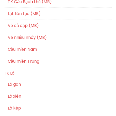
TK Cầu Bạch thủ (MB)
Lật liên tục (MB)
Về cả cặp (MB)
Về nhiều nháy (MB)
Cầu miền Nam
Cầu miền Trung
TK Lô
Lô gan
Lô xiên
Lô kép