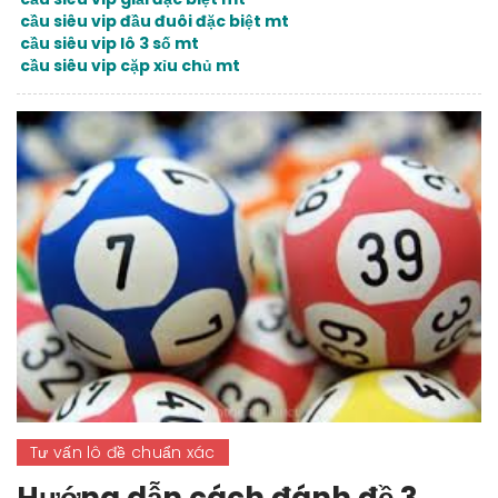
cầu siêu vip đầu đuôi đặc biệt mt
cầu siêu vip lô 3 số mt
cầu siêu vip cặp xỉu chủ mt
Tư vấn lô đề chuẩn xác
Hướng dẫn cách đánh đề 3