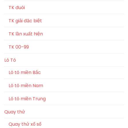
TK đuôi
TK giải đặc biệt
TK lần xuất hiện
TK 00-99
Lô Tô
Lô tô miền Bắc
Lô tô miền Nam
Lô tô miền Trung
Quay thử
Quay thử xổ số