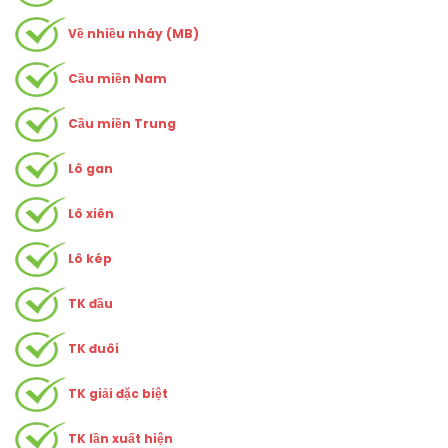
Về nhiều nháy (MB)
Cầu miền Nam
Cầu miền Trung
Lô gan
Lô xiên
Lô kép
TK đầu
TK đuôi
TK giải đặc biệt
TK lần xuất hiện