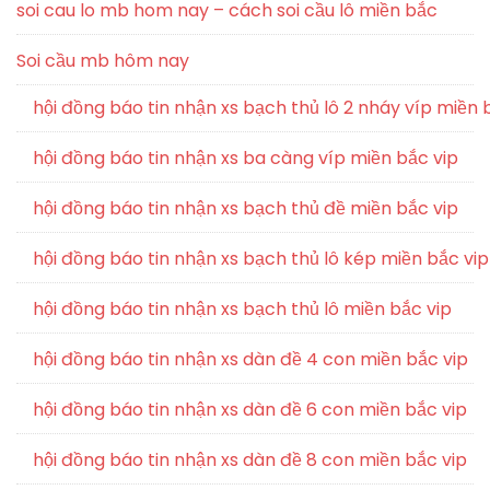
soi cau lo mb hom nay – cách soi cầu lô miền bắc
Soi cầu mb hôm nay
hội đồng báo tin nhận xs bạch thủ lô 2 nháy víp miền 
hội đồng báo tin nhận xs ba càng víp miền bắc vip
hội đồng báo tin nhận xs bạch thủ đề miền bắc vip
hội đồng báo tin nhận xs bạch thủ lô kép miền bắc vip
hội đồng báo tin nhận xs bạch thủ lô miền bắc vip
hội đồng báo tin nhận xs dàn đề 4 con miền bắc vip
hội đồng báo tin nhận xs dàn đề 6 con miền bắc vip
hội đồng báo tin nhận xs dàn đề 8 con miền bắc vip