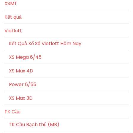
XSMT
Kết quả
Vietlott
Kết Quả Xổ Số Vietlott Hôm Nay
XS Mega 6/45
XS Max 4D
Power 6/55
XS Max 3D
TK Cầu
TK Cầu Bạch thủ (MB)