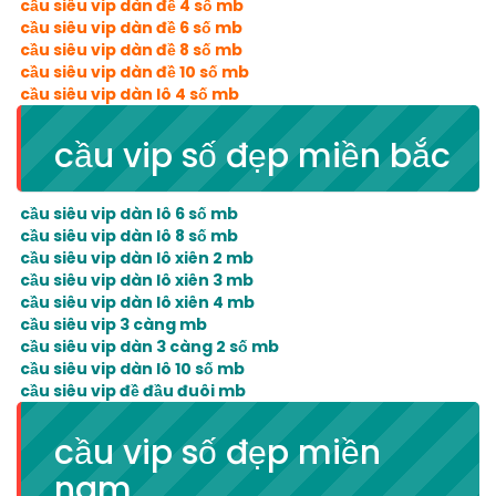
cầu siêu vip dàn đề 4 số mb
cầu siêu vip dàn đề 6 số mb
cầu siêu vip dàn đề 8 số mb
cầu siêu vip dàn đề 10 số mb
cầu siêu vip dàn lô 4 số mb
cầu vip số đẹp miền bắc
cầu siêu vip dàn lô 6 số mb
cầu siêu vip dàn lô 8 số mb
cầu siêu vip dàn lô xiên 2 mb
cầu siêu vip dàn lô xiên 3 mb
cầu siêu vip dàn lô xiên 4 mb
cầu siêu vip 3 càng mb
cầu siêu vip dàn 3 càng 2 số mb
cầu siêu vip dàn lô 10 số mb
cầu siêu vip đề đầu đuôi mb
cầu vip số đẹp miền
nam