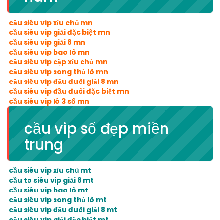
cầu siêu vip xỉu chủ mn
cầu siêu vip giải đặc biệt mn
cầu siêu vip giải 8 mn
cầu siêu vip bao lô mn
cầu siêu vip cặp xỉu chủ mn
cầu siêu vip song thủ lô mn
cầu siêu vip đầu đuôi giải 8 mn
cầu siêu vip đầu đuôi đặc biệt mn
cầu siêu vip lô 3 số mn
cầu vip số đẹp miền
trung
cầu siêu vip xỉu chủ mt
cầu to siêu vip giải 8 mt
cầu siêu vip bao lô mt
cầu siêu vip song thủ lô mt
cầu siêu vip đầu đuôi giải 8 mt
cầu siêu vip giải đặc biệt mt