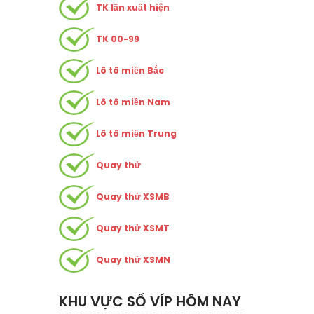
TK lần xuất hiện
TK 00-99
Lô tô miền Bắc
Lô tô miền Nam
Lô tô miền Trung
Quay thử
Quay thử XSMB
Quay thử XSMT
Quay thử XSMN
KHU VỰC SỐ VÍP HÔM NAY