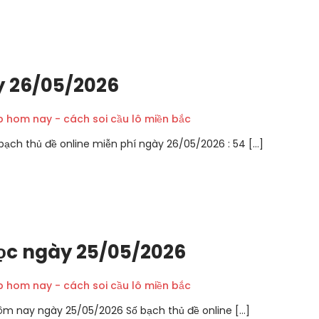
y 26/05/2026
b hom nay - cách soi cầu lô miền bắc
bạch thủ đề online miễn phí ngày 26/05/2026 : 54 […]
gọc ngày 25/05/2026
b hom nay - cách soi cầu lô miền bắc
ôm nay ngày 25/05/2026 Số bạch thủ đề online […]