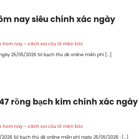
ôm nay siêu chính xác ngày
b hom nay - cách soi cầu lô miền bắc
gày 25/05/2026 Số bạch thủ đề online miễn phí […]
247 rồng bạch kim chính xác ngày
b hom nay - cách soi cầu lô miền bắc
2026 Số bạch thủ đề online miễn phí ngày 25/05/2026 : […]