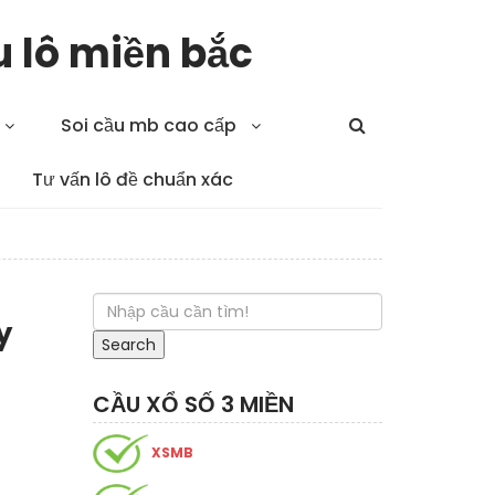
u lô miền bắc
Soi cầu mb cao cấp
Tư vấn lô đề chuẩn xác
y
Search
CẦU XỔ SỐ 3 MIỀN
XSMB