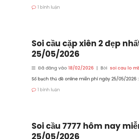
1 bình luận
Soi cầu cặp xiên 2 đẹp nh
25/05/2026
Đã đăng vào
18/02/2026
|
Bởi
soi cau lo m
Số bạch thủ đề online miễn phí ngày 25/05/2026 :
1 bình luận
Soi cầu 7777 hôm nay miễ
25/05/2026